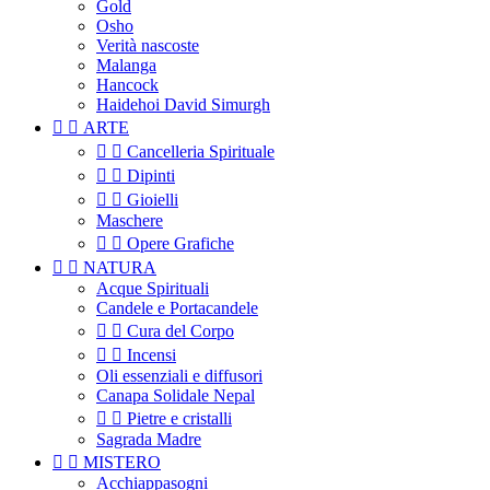
Gold
Osho
Verità nascoste
Malanga
Hancock
Haidehoi David Simurgh


ARTE


Cancelleria Spirituale


Dipinti


Gioielli
Maschere


Opere Grafiche


NATURA
Acque Spirituali
Candele e Portacandele


Cura del Corpo


Incensi
Oli essenziali e diffusori
Canapa Solidale Nepal


Pietre e cristalli
Sagrada Madre


MISTERO
Acchiappasogni