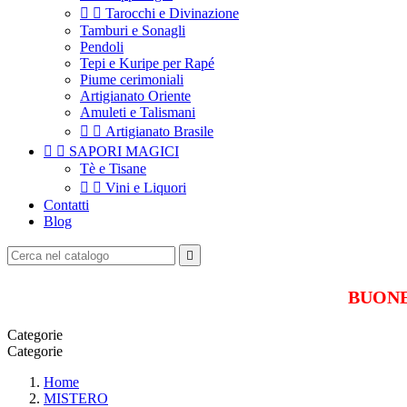


Tarocchi e Divinazione
Tamburi e Sonagli
Pendoli
Tepi e Kuripe per Rapé
Piume cerimoniali
Artigianato Oriente
Amuleti e Talismani


Artigianato Brasile


SAPORI MAGICI
Tè e Tisane


Vini e Liquori
Contatti
Blog

BUONE 
Categorie
Categorie
Home
MISTERO