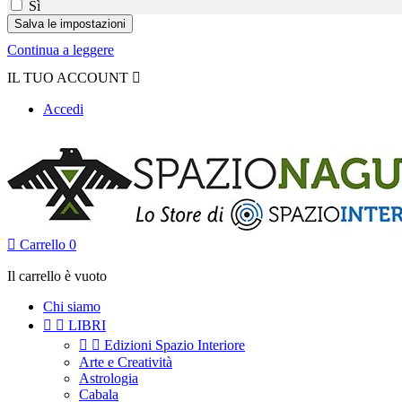
Sì
Continua a leggere
IL TUO ACCOUNT

Accedi

Carrello
0
Il carrello è vuoto
Chi siamo


LIBRI


Edizioni Spazio Interiore
Arte e Creatività
Astrologia
Cabala