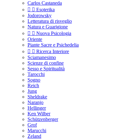
Carlos Castaneda


Esoterika
Jodorowsky
Letteratura di risveglio
Natura e Guarigione


Nuova Psicologia
Oriente
Piante Sacre e Psichedelia


Ricerca Interiore
Sciamanesimo
Scienze di confine
Sesso e Spiritualità
Tarocchi
Sogno
Reich
Jung
Sheldrake
Naranjo
Hellinger
Ken Wilber
Schützenberger
Grof
Marucchi
Zeland