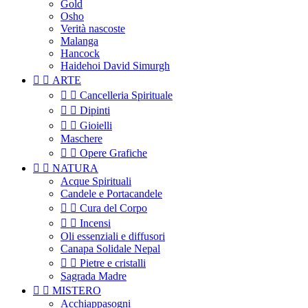
Gold
Osho
Verità nascoste
Malanga
Hancock
Haidehoi David Simurgh


ARTE


Cancelleria Spirituale


Dipinti


Gioielli
Maschere


Opere Grafiche


NATURA
Acque Spirituali
Candele e Portacandele


Cura del Corpo


Incensi
Oli essenziali e diffusori
Canapa Solidale Nepal


Pietre e cristalli
Sagrada Madre


MISTERO
Acchiappasogni