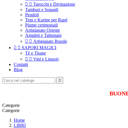


Tarocchi e Divinazione
Tamburi e Sonagli
Pendoli
Tepi e Kuripe per Rapé
Piume cerimoniali
Artigianato Oriente
Amuleti e Talismani


Artigianato Brasile


SAPORI MAGICI
Tè e Tisane


Vini e Liquori
Contatti
Blog

BUONE 
Categorie
Categorie
Home
LIBRI