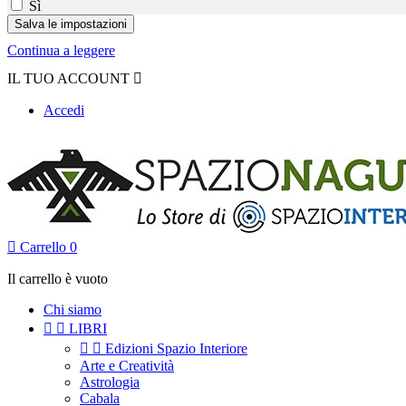
Sì
Continua a leggere
IL TUO ACCOUNT

Accedi

Carrello
0
Il carrello è vuoto
Chi siamo


LIBRI


Edizioni Spazio Interiore
Arte e Creatività
Astrologia
Cabala