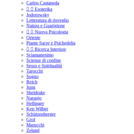
Carlos Castaneda


Esoterika
Jodorowsky
Letteratura di risveglio
Natura e Guarigione


Nuova Psicologia
Oriente
Piante Sacre e Psichedelia


Ricerca Interiore
Sciamanesimo
Scienze di confine
Sesso e Spiritualità
Tarocchi
Sogno
Reich
Jung
Sheldrake
Naranjo
Hellinger
Ken Wilber
Schützenberger
Grof
Marucchi
Zeland