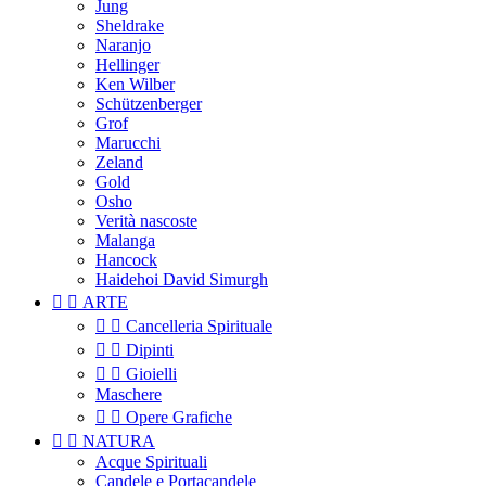
Jung
Sheldrake
Naranjo
Hellinger
Ken Wilber
Schützenberger
Grof
Marucchi
Zeland
Gold
Osho
Verità nascoste
Malanga
Hancock
Haidehoi David Simurgh


ARTE


Cancelleria Spirituale


Dipinti


Gioielli
Maschere


Opere Grafiche


NATURA
Acque Spirituali
Candele e Portacandele