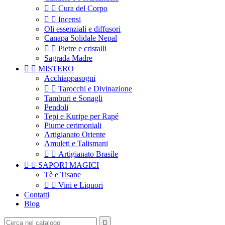


Cura del Corpo


Incensi
Oli essenziali e diffusori
Canapa Solidale Nepal


Pietre e cristalli
Sagrada Madre


MISTERO
Acchiappasogni


Tarocchi e Divinazione
Tamburi e Sonagli
Pendoli
Tepi e Kuripe per Rapé
Piume cerimoniali
Artigianato Oriente
Amuleti e Talismani


Artigianato Brasile


SAPORI MAGICI
Tè e Tisane


Vini e Liquori
Contatti
Blog
