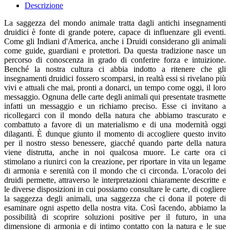
Descrizione
La saggezza del mondo animale tratta dagli antichi insegnamenti
druidici è fonte di grande potere, capace di influenzare gli eventi.
Come gli Indiani d'America, anche i Druidi considerano gli animali
come guide, guardiani e protettori. Da questa tradizione nasce un
percorso di conoscenza in grado di conferire forza e intuizione.
Benché la nostra cultura ci abbia indotto a ritenere che gli
insegnamenti druidici fossero scomparsi, in realtà essi si rivelano più
vivi e attuali che mai, pronti a donarci, un tempo come oggi, il loro
messaggio. Ognuna delle carte degli animali qui presentate trasmette
infatti un messaggio e un richiamo preciso. Esse ci invitano a
ricollegarci con il mondo della natura che abbiamo trascurato e
combattuto a favore di un materialismo e di una modernità oggi
dilaganti. È dunque giunto il momento di accogliere questo invito
per il nostro stesso benessere, giacché quando parte della natura
viene distrutta, anche in noi qualcosa muore. Le carte ora ci
stimolano a riunirci con la creazione, per riportare in vita un legame
di armonia e serenità con il mondo che ci circonda. L'oracolo dei
druidi permette, attraverso le interpretazioni chiaramente descritte e
le diverse disposizioni in cui possiamo consultare le carte, di cogliere
la saggezza degli animali, una saggezza che ci dona il potere di
esaminare ogni aspetto della nostra vita. Così facendo, abbiamo la
possibilità di scoprire soluzioni positive per il futuro, in una
dimensione di armonia e di intimo contatto con la natura e le sue