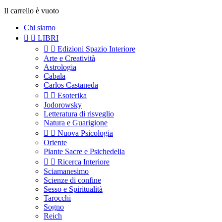
Il carrello è vuoto
Chi siamo


LIBRI


Edizioni Spazio Interiore
Arte e Creatività
Astrologia
Cabala
Carlos Castaneda


Esoterika
Jodorowsky
Letteratura di risveglio
Natura e Guarigione


Nuova Psicologia
Oriente
Piante Sacre e Psichedelia


Ricerca Interiore
Sciamanesimo
Scienze di confine
Sesso e Spiritualità
Tarocchi
Sogno
Reich