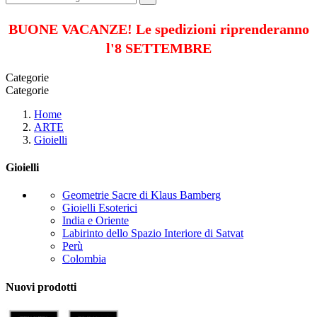
BUONE VACANZE! Le spedizioni riprenderanno
l'8 SETTEMBRE
Categorie
Categorie
Home
ARTE
Gioielli
Gioielli
Geometrie Sacre di Klaus Bamberg
Gioielli Esoterici
India e Oriente
Labirinto dello Spazio Interiore di Satvat
Perù
Colombia
Nuovi prodotti