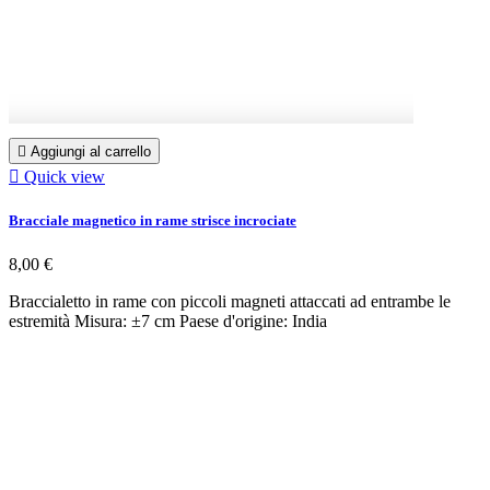

Aggiungi al carrello

Quick view
Bracciale magnetico in rame strisce incrociate
8,00 €
Braccialetto in rame con piccoli magneti attaccati ad entrambe le
estremità Misura: ±7 cm Paese d'origine: India