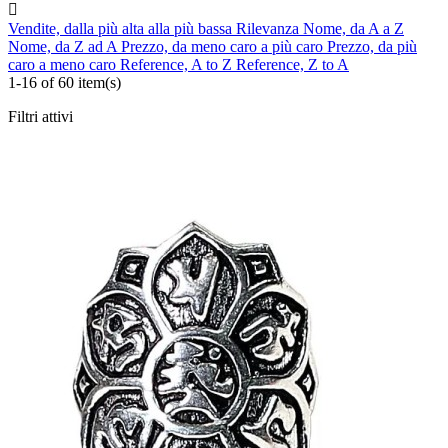

Vendite, dalla più alta alla più bassa
Rilevanza
Nome, da A a Z
Nome, da Z ad A
Prezzo, da meno caro a più caro
Prezzo, da più
caro a meno caro
Reference, A to Z
Reference, Z to A
1-16 of 60 item(s)
Filtri attivi