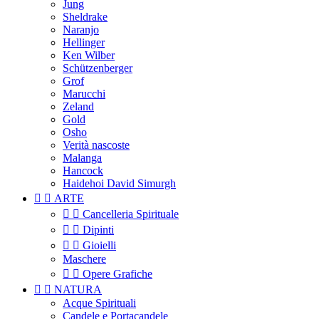
Jung
Sheldrake
Naranjo
Hellinger
Ken Wilber
Schützenberger
Grof
Marucchi
Zeland
Gold
Osho
Verità nascoste
Malanga
Hancock
Haidehoi David Simurgh


ARTE


Cancelleria Spirituale


Dipinti


Gioielli
Maschere


Opere Grafiche


NATURA
Acque Spirituali
Candele e Portacandele