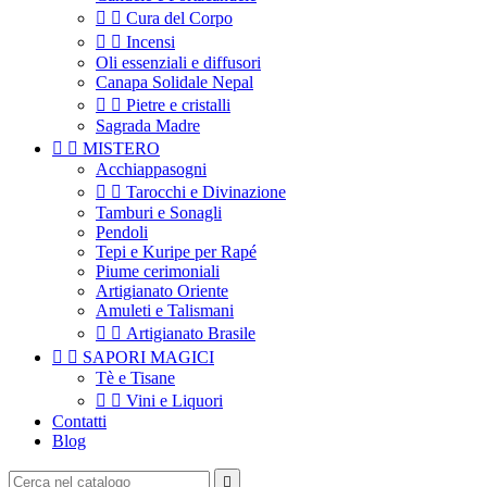


Cura del Corpo


Incensi
Oli essenziali e diffusori
Canapa Solidale Nepal


Pietre e cristalli
Sagrada Madre


MISTERO
Acchiappasogni


Tarocchi e Divinazione
Tamburi e Sonagli
Pendoli
Tepi e Kuripe per Rapé
Piume cerimoniali
Artigianato Oriente
Amuleti e Talismani


Artigianato Brasile


SAPORI MAGICI
Tè e Tisane


Vini e Liquori
Contatti
Blog
