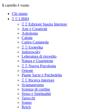
Il carrello è vuoto
Chi siamo


LIBRI


Edizioni Spazio Interiore
Arte e Creatività
Astrologia
Cabala
Carlos Castaneda


Esoterika
Jodorowsky
Letteratura di risveglio
Natura e Guarigione


Nuova Psicologia
Oriente
Piante Sacre e Psichedelia


Ricerca Interiore
Sciamanesimo
Scienze di confine
Sesso e Spiritualità
Tarocchi
Sogno
Reich