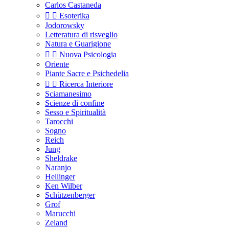
Carlos Castaneda


Esoterika
Jodorowsky
Letteratura di risveglio
Natura e Guarigione


Nuova Psicologia
Oriente
Piante Sacre e Psichedelia


Ricerca Interiore
Sciamanesimo
Scienze di confine
Sesso e Spiritualità
Tarocchi
Sogno
Reich
Jung
Sheldrake
Naranjo
Hellinger
Ken Wilber
Schützenberger
Grof
Marucchi
Zeland