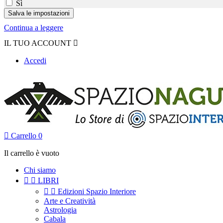
Sì
Continua a leggere
IL TUO ACCOUNT

Accedi

Carrello
0
Il carrello è vuoto
Chi siamo


LIBRI


Edizioni Spazio Interiore
Arte e Creatività
Astrologia
Cabala