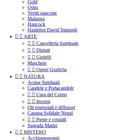
Gold
Osho
Verità nascoste
Malanga
Hancock
Haidehoi David Simurgh


ARTE


Cancelleria Spirituale


Dipinti


Gioielli
Maschere


Opere Grafiche


NATURA
Acque Spirituali
Candele e Portacandele


Cura del Corpo


Incensi
Oli essenziali e diffusori
Canapa Solidale Nepal


Pietre e cristalli
Sagrada Madre


MISTERO
Acchiappasogni