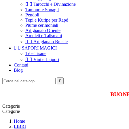


Tarocchi e Divinazione
Tamburi e Sonagli
Pendoli
Tepi e Kuripe per Rapé
Piume cerimoniali
Artigianato Oriente
Amuleti e Talismani


Artigianato Brasile


SAPORI MAGICI
Tè e Tisane


Vini e Liquori
Contatti
Blog

BUONE 
Categorie
Categorie
Home
LIBRI