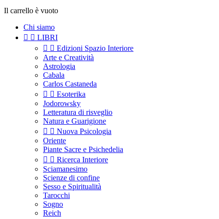
Il carrello è vuoto
Chi siamo


LIBRI


Edizioni Spazio Interiore
Arte e Creatività
Astrologia
Cabala
Carlos Castaneda


Esoterika
Jodorowsky
Letteratura di risveglio
Natura e Guarigione


Nuova Psicologia
Oriente
Piante Sacre e Psichedelia


Ricerca Interiore
Sciamanesimo
Scienze di confine
Sesso e Spiritualità
Tarocchi
Sogno
Reich