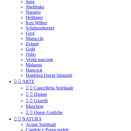
Jung
Sheldrake
Naranjo
Hellinger
Ken Wilber
Schützenberger
Grof
Marucchi
Zeland
Gold
Osho
Verità nascoste
Malanga
Hancock
Haidehoi David Simurgh


ARTE


Cancelleria Spirituale


Dipinti


Gioielli
Maschere


Opere Grafiche


NATURA
Acque Spirituali
Candele e Portacandele