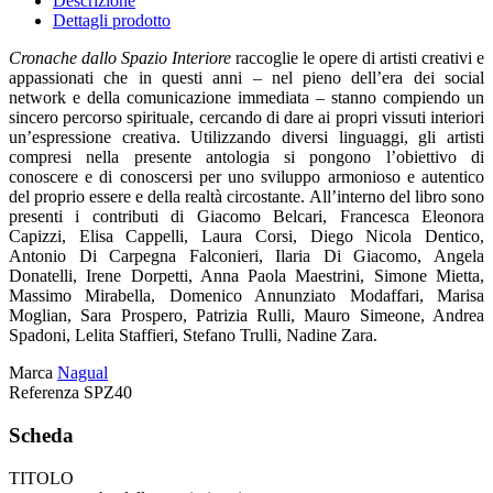
Descrizione
Dettagli prodotto
Cronache dallo Spazio Interiore
raccoglie le opere di artisti creativi e
appassionati che in questi anni – nel pieno dell’era dei social
network e della comunicazione immediata – stanno compiendo un
sincero percorso spirituale, cercando di dare ai propri vissuti interiori
un’espressione creativa. Utilizzando diversi linguaggi, gli artisti
compresi nella presente antologia si pongono l’obiettivo di
conoscere e di conoscersi per uno sviluppo armonioso e autentico
del proprio essere e della realtà circostante. All’interno del libro sono
presenti i contributi di Giacomo Belcari, Francesca Eleonora
Capizzi, Elisa Cappelli, Laura Corsi, Diego Nicola Dentico,
Antonio Di Carpegna Falconieri, Ilaria Di Giacomo, Angela
Donatelli, Irene Dorpetti, Anna Paola Maestrini, Simone Mietta,
Massimo Mirabella, Domenico Annunziato Modaffari, Marisa
Moglian, Sara Prospero, Patrizia Rulli, Mauro Simeone, Andrea
Spadoni, Lelita Staffieri, Stefano Trulli, Nadine Zara.
Marca
Nagual
Referenza
SPZ40
Scheda
TITOLO