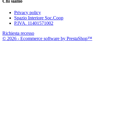
Chi siamo
Privacy policy
Spazio Interiore Soc.Coop
P.IVA. 11401571002
Richiesta recesso
© 2026 - Ecommerce software by PrestaShop™