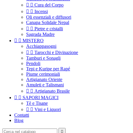


Cura del Corpo


Incensi
Oli essenziali e diffusori
Canapa Solidale Nepal


Pietre e cristalli
Sagrada Madre


MISTERO
Acchiappasogni


Tarocchi e Divinazione
Tamburi e Sonagli
Pendoli
Tepi e Kuripe per Rapé
Piume cerimoniali
Artigianato Oriente
Amuleti e Talismani


Artigianato Brasile


SAPORI MAGICI
Tè e Tisane


Vini e Liquori
Contatti
Blog
