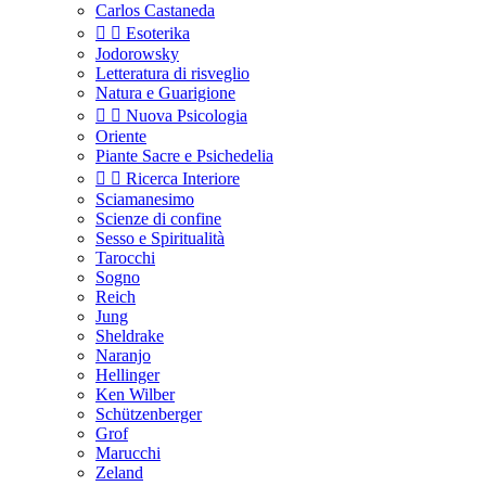
Carlos Castaneda


Esoterika
Jodorowsky
Letteratura di risveglio
Natura e Guarigione


Nuova Psicologia
Oriente
Piante Sacre e Psichedelia


Ricerca Interiore
Sciamanesimo
Scienze di confine
Sesso e Spiritualità
Tarocchi
Sogno
Reich
Jung
Sheldrake
Naranjo
Hellinger
Ken Wilber
Schützenberger
Grof
Marucchi
Zeland