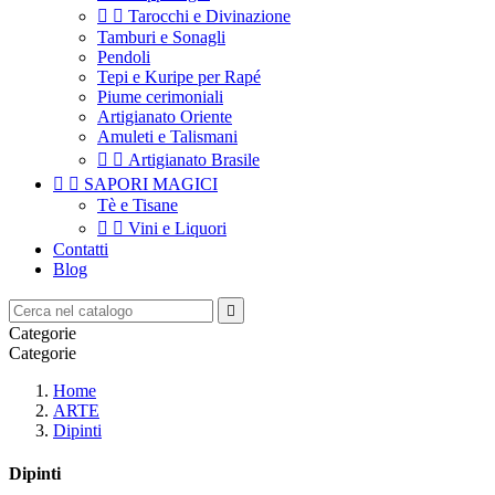


Tarocchi e Divinazione
Tamburi e Sonagli
Pendoli
Tepi e Kuripe per Rapé
Piume cerimoniali
Artigianato Oriente
Amuleti e Talismani


Artigianato Brasile


SAPORI MAGICI
Tè e Tisane


Vini e Liquori
Contatti
Blog

Categorie
Categorie
Home
ARTE
Dipinti
Dipinti