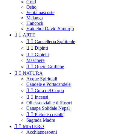
Gold
Osho
Verità nascoste
Malanga
Hancock
Haidehoi David Simurgh


ARTE


Cancelleria Spirituale


Dipinti


Gioielli
Maschere


Opere Grafiche


NATURA
Acque Spirituali
Candele e Portacandele


Cura del Corpo


Incensi
Oli essenziali e diffusori
Canapa Solidale Nepal


Pietre e cristalli
Sagrada Madre


MISTERO
Acchiappasogni