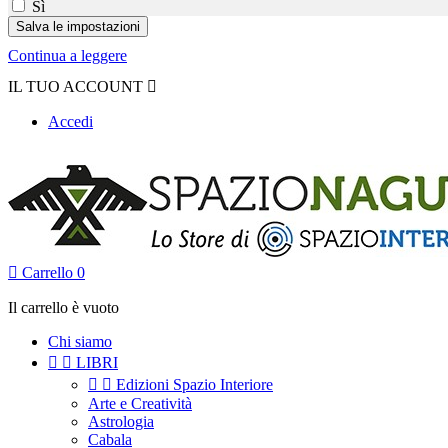
Sì
Continua a leggere
IL TUO ACCOUNT

Accedi

Carrello
0
Il carrello è vuoto
Chi siamo


LIBRI


Edizioni Spazio Interiore
Arte e Creatività
Astrologia
Cabala