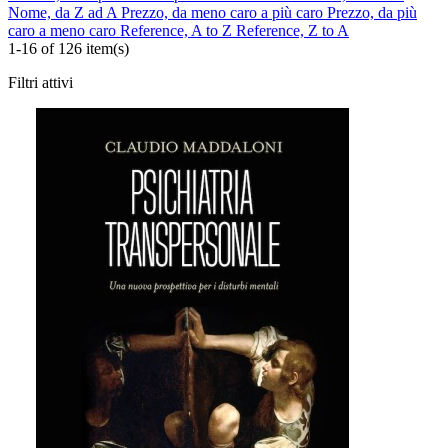
Nome, da Z ad A
Prezzo, da meno caro a più caro
Prezzo, da più
caro a meno caro
Reference, A to Z
Reference, Z to A
1-16 of 126 item(s)
Filtri attivi