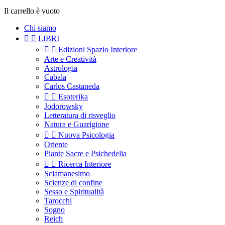
Il carrello è vuoto
Chi siamo


LIBRI


Edizioni Spazio Interiore
Arte e Creatività
Astrologia
Cabala
Carlos Castaneda


Esoterika
Jodorowsky
Letteratura di risveglio
Natura e Guarigione


Nuova Psicologia
Oriente
Piante Sacre e Psichedelia


Ricerca Interiore
Sciamanesimo
Scienze di confine
Sesso e Spiritualità
Tarocchi
Sogno
Reich