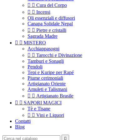


Cura del Corpo


Incensi
Oli essenziali e diffusori
Canapa Solidale Nepal


Pietre e cristalli
Sagrada Madre


MISTERO
Acchiappasogni


Tarocchi e Divinazione
Tamburi e Sonagli
Pendoli
Tepi e Kuripe per Rapé
Piume cerimoniali
Artigianato Oriente
Amuleti e Talismani


Artigianato Brasile


SAPORI MAGICI
Tè e Tisane


Vini e Liquori
Contatti
Blog
