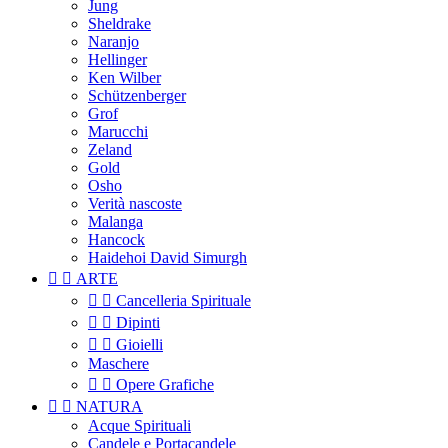
Jung
Sheldrake
Naranjo
Hellinger
Ken Wilber
Schützenberger
Grof
Marucchi
Zeland
Gold
Osho
Verità nascoste
Malanga
Hancock
Haidehoi David Simurgh


ARTE


Cancelleria Spirituale


Dipinti


Gioielli
Maschere


Opere Grafiche


NATURA
Acque Spirituali
Candele e Portacandele