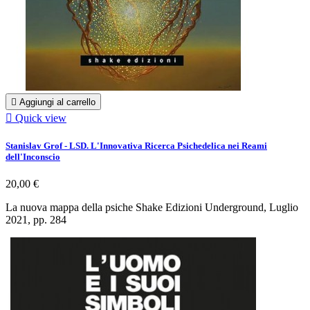

Aggiungi al carrello

Quick view
Stanislav Grof - LSD. L'Innovativa Ricerca Psichedelica nei Reami
dell'Inconscio
20,00 €
La nuova mappa della psiche Shake Edizioni Underground, Luglio
2021, pp. 284