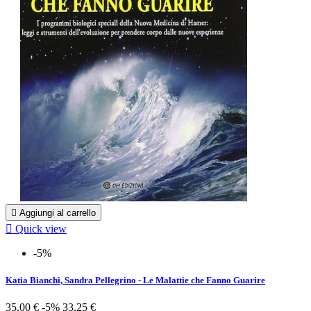

Aggiungi al carrello

Quick view
-5%
Katia Bianchi, Sandra Pellegrino - Le Malattie che Fanno Guarire
35,00 €
-5%
33,25 €