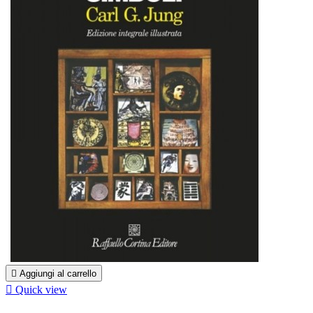

Aggiungi al carrello

Quick view