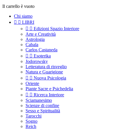
Il carrello è vuoto
Chi siamo


LIBRI


Edizioni Spazio Interiore
Arte e Creatività
Astrologia
Cabala
Carlos Castaneda


Esoterika
Jodorowsky
Letteratura di risveglio
Natura e Guarigione


Nuova Psicologia
Oriente
Piante Sacre e Psichedelia


Ricerca Interiore
Sciamanesimo
Scienze di confine
Sesso e Spiritualità
Tarocchi
Sogno
Reich