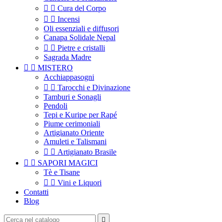


Cura del Corpo


Incensi
Oli essenziali e diffusori
Canapa Solidale Nepal


Pietre e cristalli
Sagrada Madre


MISTERO
Acchiappasogni


Tarocchi e Divinazione
Tamburi e Sonagli
Pendoli
Tepi e Kuripe per Rapé
Piume cerimoniali
Artigianato Oriente
Amuleti e Talismani


Artigianato Brasile


SAPORI MAGICI
Tè e Tisane


Vini e Liquori
Contatti
Blog
