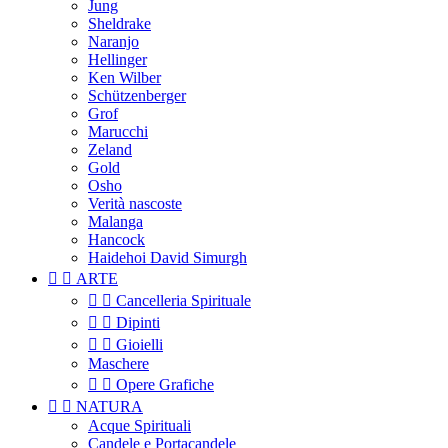
Jung
Sheldrake
Naranjo
Hellinger
Ken Wilber
Schützenberger
Grof
Marucchi
Zeland
Gold
Osho
Verità nascoste
Malanga
Hancock
Haidehoi David Simurgh


ARTE


Cancelleria Spirituale


Dipinti


Gioielli
Maschere


Opere Grafiche


NATURA
Acque Spirituali
Candele e Portacandele