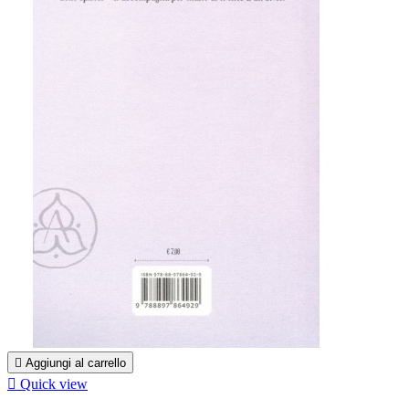

Aggiungi al carrello

Quick view