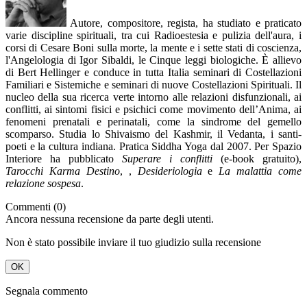
Autore, compositore, regista, ha studiato e praticato
varie discipline spirituali, tra cui Radioestesia e pulizia dell'aura, i
corsi di Cesare Boni sulla morte, la mente e i sette stati di coscienza,
l'Angelologia di Igor Sibaldi, le Cinque leggi biologiche. È allievo
di Bert Hellinger e conduce in tutta Italia seminari di Costellazioni
Familiari e Sistemiche e seminari di nuove Costellazioni Spirituali. Il
nucleo della sua ricerca verte intorno alle relazioni disfunzionali, ai
conflitti, ai sintomi fisici e psichici come movimento dell’Anima, ai
fenomeni prenatali e perinatali, come la sindrome del gemello
scomparso. Studia lo Shivaismo del Kashmir, il Vedanta, i santi-
poeti e la cultura indiana. Pratica Siddha Yoga dal 2007. Per Spazio
Interiore ha pubblicato
Superare i conflitti
(e-book gratuito),
Tarocchi Karma Destino
, ,
Desideriologia
e
La malattia come
relazione sospesa
.
Commenti (0)
Ancora nessuna recensione da parte degli utenti.
Non è stato possibile inviare il tuo giudizio sulla recensione
OK
Segnala commento