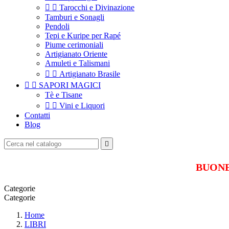


Tarocchi e Divinazione
Tamburi e Sonagli
Pendoli
Tepi e Kuripe per Rapé
Piume cerimoniali
Artigianato Oriente
Amuleti e Talismani


Artigianato Brasile


SAPORI MAGICI
Tè e Tisane


Vini e Liquori
Contatti
Blog

BUONE 
Categorie
Categorie
Home
LIBRI