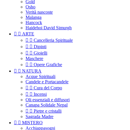
Gold
Osho
Verità nascoste
Malanga
Hancock
Haidehoi David Simurgh


ARTE


Cancelleria Spirituale


Dipinti


Gioielli
Maschere


Opere Grafiche


NATURA
Acque Spirituali
Candele e Portacandele


Cura del Corpo


Incensi
Oli essenziali e diffusori
Canapa Solidale Nepal


Pietre e cristalli
Sagrada Madre


MISTERO
Acchiappasogni