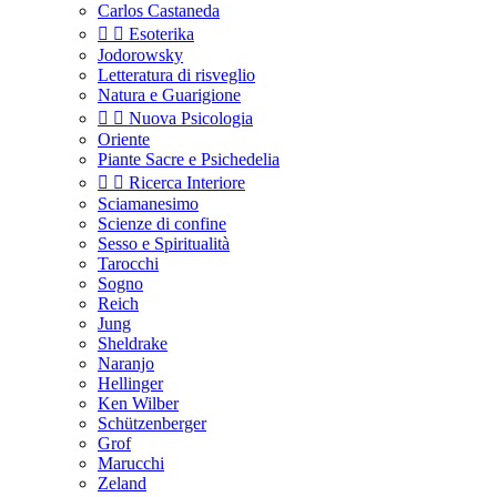
Carlos Castaneda


Esoterika
Jodorowsky
Letteratura di risveglio
Natura e Guarigione


Nuova Psicologia
Oriente
Piante Sacre e Psichedelia


Ricerca Interiore
Sciamanesimo
Scienze di confine
Sesso e Spiritualità
Tarocchi
Sogno
Reich
Jung
Sheldrake
Naranjo
Hellinger
Ken Wilber
Schützenberger
Grof
Marucchi
Zeland