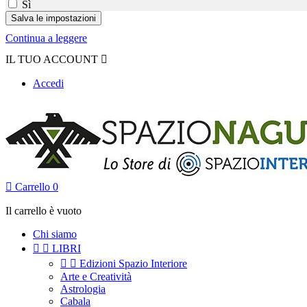
Sì
Continua a leggere
IL TUO ACCOUNT

Accedi

Carrello
0
Il carrello è vuoto
Chi siamo


LIBRI


Edizioni Spazio Interiore
Arte e Creatività
Astrologia
Cabala