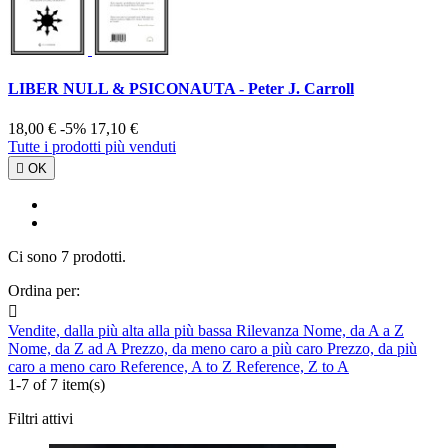
LIBER NULL & PSICONAUTA - Peter J. Carroll
18,00 €
-5%
17,10 €
Tutte i prodotti più venduti

OK
Ci sono 7 prodotti.
Ordina per:

Vendite, dalla più alta alla più bassa
Rilevanza
Nome, da A a Z
Nome, da Z ad A
Prezzo, da meno caro a più caro
Prezzo, da più
caro a meno caro
Reference, A to Z
Reference, Z to A
1-7 of 7 item(s)
Filtri attivi