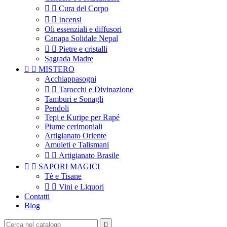


Cura del Corpo


Incensi
Oli essenziali e diffusori
Canapa Solidale Nepal


Pietre e cristalli
Sagrada Madre


MISTERO
Acchiappasogni


Tarocchi e Divinazione
Tamburi e Sonagli
Pendoli
Tepi e Kuripe per Rapé
Piume cerimoniali
Artigianato Oriente
Amuleti e Talismani


Artigianato Brasile


SAPORI MAGICI
Tè e Tisane


Vini e Liquori
Contatti
Blog
