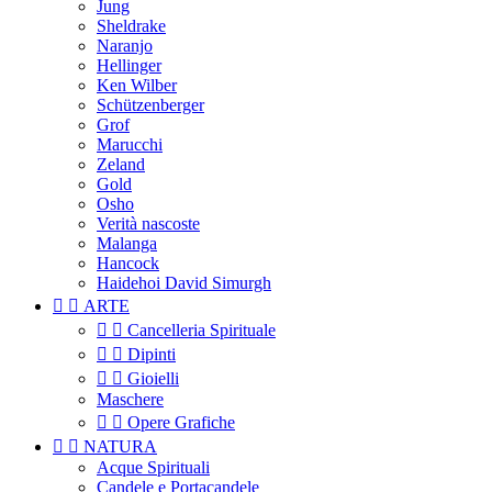
Jung
Sheldrake
Naranjo
Hellinger
Ken Wilber
Schützenberger
Grof
Marucchi
Zeland
Gold
Osho
Verità nascoste
Malanga
Hancock
Haidehoi David Simurgh


ARTE


Cancelleria Spirituale


Dipinti


Gioielli
Maschere


Opere Grafiche


NATURA
Acque Spirituali
Candele e Portacandele