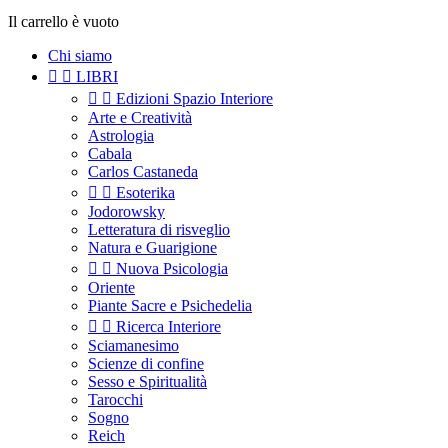
Il carrello è vuoto
Chi siamo


LIBRI


Edizioni Spazio Interiore
Arte e Creatività
Astrologia
Cabala
Carlos Castaneda


Esoterika
Jodorowsky
Letteratura di risveglio
Natura e Guarigione


Nuova Psicologia
Oriente
Piante Sacre e Psichedelia


Ricerca Interiore
Sciamanesimo
Scienze di confine
Sesso e Spiritualità
Tarocchi
Sogno
Reich