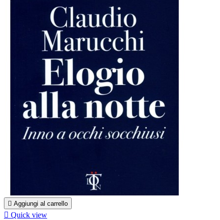

Aggiungi al carrello

Quick view