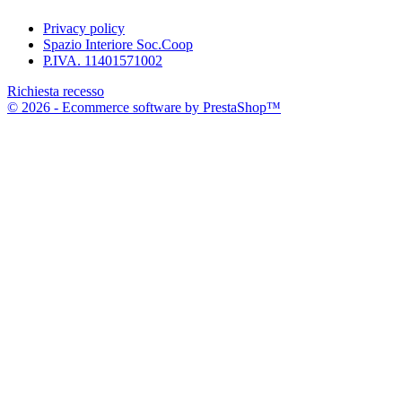
Privacy policy
Spazio Interiore Soc.Coop
P.IVA. 11401571002
Richiesta recesso
© 2026 - Ecommerce software by PrestaShop™