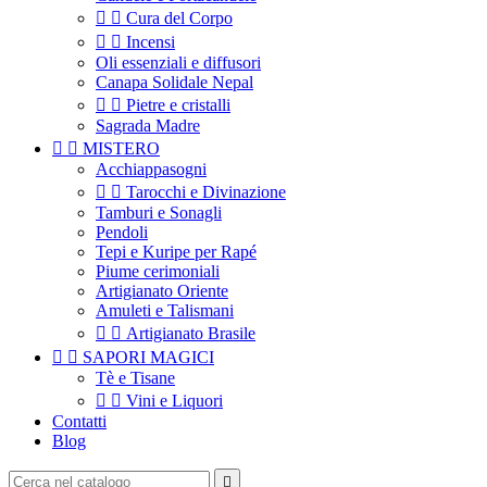


Cura del Corpo


Incensi
Oli essenziali e diffusori
Canapa Solidale Nepal


Pietre e cristalli
Sagrada Madre


MISTERO
Acchiappasogni


Tarocchi e Divinazione
Tamburi e Sonagli
Pendoli
Tepi e Kuripe per Rapé
Piume cerimoniali
Artigianato Oriente
Amuleti e Talismani


Artigianato Brasile


SAPORI MAGICI
Tè e Tisane


Vini e Liquori
Contatti
Blog
