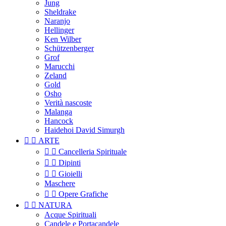
Jung
Sheldrake
Naranjo
Hellinger
Ken Wilber
Schützenberger
Grof
Marucchi
Zeland
Gold
Osho
Verità nascoste
Malanga
Hancock
Haidehoi David Simurgh


ARTE


Cancelleria Spirituale


Dipinti


Gioielli
Maschere


Opere Grafiche


NATURA
Acque Spirituali
Candele e Portacandele