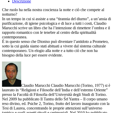
Descrizione
Che ruolo ha nella nostra coscienza la notte e ciò che compete al
notturno?
In un tempo in cui si assiste a una “tirannia del diurno”, a un’ansia di
purificazione, di igiene psicologica e di luce a tutti i costi, Claudio
Marucchi scrive un libro che ha l’intenzione di rimettere l’ombra e il
rapporto romantico con le tenebre al centro della spiritualità
contemporanea.
È in questo senso che Dioniso può diventare l’antidoto a Prometeo,
sotto la cui guida siamo stati abituati a vivere dal sistema culturale
contemporaneo. Un elogio alla notte e a tutto ciò che non ha
bisogno della luce per essere evidente.
Claudio Marucchi Claudio Marucchi (Torino, 1977) si è
laureato in “Religioni e Filosofie dell’India e dell’estremo Oriente”
presso la Facoltà di Filosofia dell’Università degli Studi di Torino.
Nel 2009 ha pubblicato Il Tantra dello Śrī Yantra – Il corpo umano
reso divino, ed. Psiche 2, Torino, frutto del lavoro inaugurato con la
Tesi di Laurea, concentrando le proprie attenzioni sull’universo
tantrico e sugli aspetti rituali e cerimoniali. Nel 2010 ha pubblicato