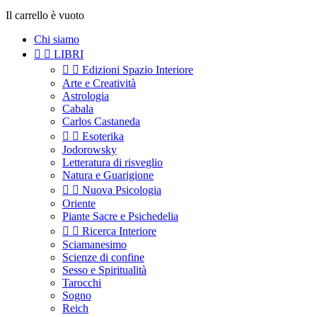
Il carrello è vuoto
Chi siamo


LIBRI


Edizioni Spazio Interiore
Arte e Creatività
Astrologia
Cabala
Carlos Castaneda


Esoterika
Jodorowsky
Letteratura di risveglio
Natura e Guarigione


Nuova Psicologia
Oriente
Piante Sacre e Psichedelia


Ricerca Interiore
Sciamanesimo
Scienze di confine
Sesso e Spiritualità
Tarocchi
Sogno
Reich