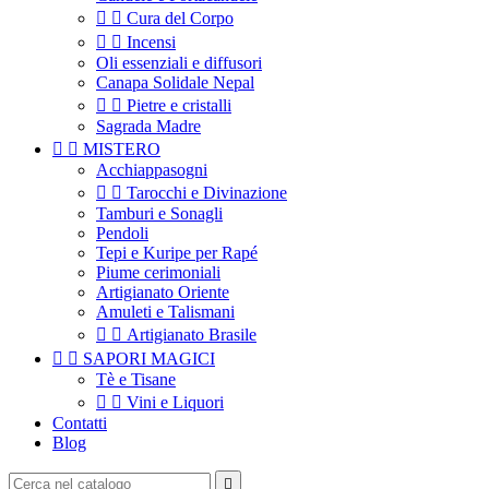


Cura del Corpo


Incensi
Oli essenziali e diffusori
Canapa Solidale Nepal


Pietre e cristalli
Sagrada Madre


MISTERO
Acchiappasogni


Tarocchi e Divinazione
Tamburi e Sonagli
Pendoli
Tepi e Kuripe per Rapé
Piume cerimoniali
Artigianato Oriente
Amuleti e Talismani


Artigianato Brasile


SAPORI MAGICI
Tè e Tisane


Vini e Liquori
Contatti
Blog
