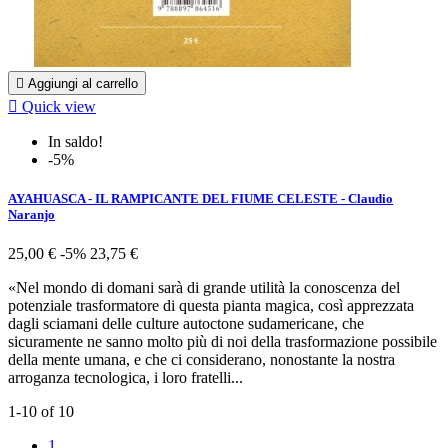

Aggiungi al carrello

Quick view
In saldo!
-5%
AYAHUASCA - IL RAMPICANTE DEL FIUME CELESTE - Claudio
Naranjo
25,00 €
-5%
23,75 €
«Nel mondo di domani sarà di grande utilità la conoscenza del
potenziale trasformatore di questa pianta magica, così apprezzata
dagli sciamani delle culture autoctone sudamericane, che
sicuramente ne sanno molto più di noi della trasformazione possibile
della mente umana, e che ci considerano, nonostante la nostra
arroganza tecnologica, i loro fratelli...
1-10 of 10
1