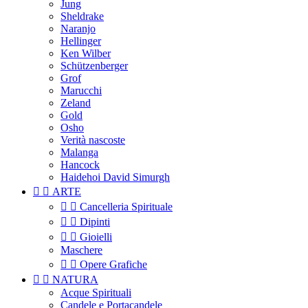
Jung
Sheldrake
Naranjo
Hellinger
Ken Wilber
Schützenberger
Grof
Marucchi
Zeland
Gold
Osho
Verità nascoste
Malanga
Hancock
Haidehoi David Simurgh


ARTE


Cancelleria Spirituale


Dipinti


Gioielli
Maschere


Opere Grafiche


NATURA
Acque Spirituali
Candele e Portacandele