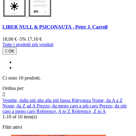
LIBER NULL & PSICONAUTA - Peter J. Carroll
18,00 €
-5%
17,10 €
Tutte i prodotti più venduti

OK
Ci sono 10 prodotti.
Ordina per:

Vendite, dalla più alta alla più bassa
Rilevanza
Nome, da A a Z
Nome, da Z ad A
Prezzo, da meno caro a più caro
Prezzo, da più
caro a meno caro
Reference, A to Z
Reference, Z to A
1-10 of 10 item(s)
Filtri attivi