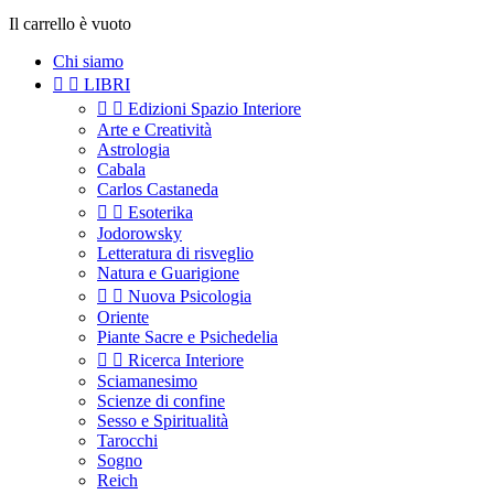
Il carrello è vuoto
Chi siamo


LIBRI


Edizioni Spazio Interiore
Arte e Creatività
Astrologia
Cabala
Carlos Castaneda


Esoterika
Jodorowsky
Letteratura di risveglio
Natura e Guarigione


Nuova Psicologia
Oriente
Piante Sacre e Psichedelia


Ricerca Interiore
Sciamanesimo
Scienze di confine
Sesso e Spiritualità
Tarocchi
Sogno
Reich