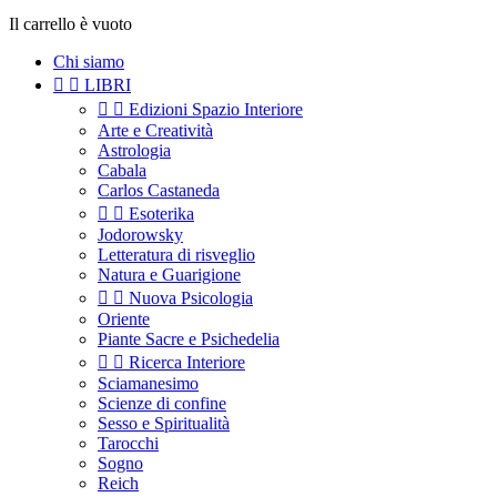
Il carrello è vuoto
Chi siamo


LIBRI


Edizioni Spazio Interiore
Arte e Creatività
Astrologia
Cabala
Carlos Castaneda


Esoterika
Jodorowsky
Letteratura di risveglio
Natura e Guarigione


Nuova Psicologia
Oriente
Piante Sacre e Psichedelia


Ricerca Interiore
Sciamanesimo
Scienze di confine
Sesso e Spiritualità
Tarocchi
Sogno
Reich