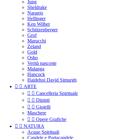
Jung
Sheldrake
Naranjo
Hellinger
Ken Wilber
Schützenberger
Grof
Marucchi
Zeland
Gold
Osho
Verità nascoste
Malanga
Hancock
Haidehoi David Simurgh


ARTE


Cancelleria Spirituale


Dipinti


Gioielli
Maschere


Opere Grafiche


NATURA
Acque Spirituali
Candele e Portacandele