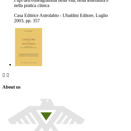
I tipi dell'enneagramma nella vita, nella letteratura e
nella pratica clinica
Casa Editrice Astrolabio - Ubaldini Editore, Luglio
2003, pp. 357


About us