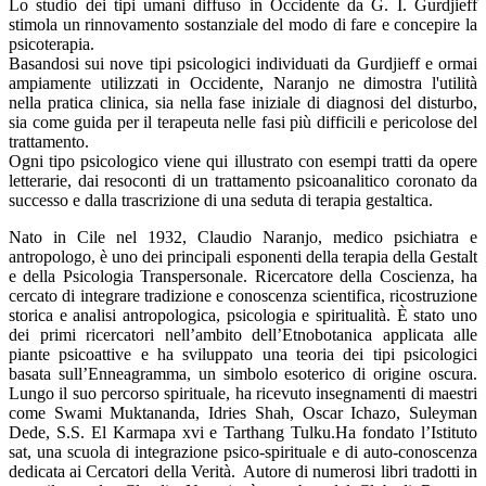
Lo studio dei tipi umani diffuso in Occidente da G. I. Gurdjieff
stimola un rinnovamento sostanziale del modo di fare e concepire la
psicoterapia.
Basandosi sui nove tipi psicologici individuati da Gurdjieff e ormai
ampiamente utilizzati in Occidente, Naranjo ne dimostra l'utilità
nella pratica clinica, sia nella fase iniziale di diagnosi del disturbo,
sia come guida per il terapeuta nelle fasi più difficili e pericolose del
trattamento.
Ogni tipo psicologico viene qui illustrato con esempi tratti da opere
letterarie, dai resoconti di un trattamento psicoanalitico coronato da
successo e dalla trascrizione di una seduta di terapia gestaltica.
Nato in Cile nel 1932, Claudio Naranjo, medico psichiatra e
antropologo, è uno dei principali esponenti della terapia della Gestalt
e della Psicologia Transpersonale. Ricercatore della Coscienza, ha
cercato di integrare tradizione e conoscenza scientifica, ricostruzione
storica e analisi antropologica, psicologia e spiritualità. È stato uno
dei primi ricercatori nell’ambito dell’Etnobotanica applicata alle
piante psicoattive e ha sviluppato una teoria dei tipi psicologici
basata sull’Enneagramma, un simbolo esoterico di origine oscura.
Lungo il suo percorso spirituale, ha ricevuto insegnamenti di maestri
come Swami Muktananda, Idries Shah, Oscar Ichazo, Suleyman
Dede, S.S. El Karmapa xvi e Tarthang Tulku.Ha fondato l’Istituto
sat, una scuola di integrazione psico-spirituale e di auto-conoscenza
dedicata ai Cercatori della Verità. Autore di numerosi libri tradotti in