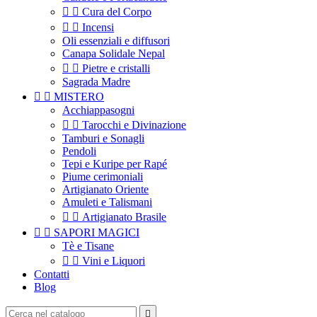


Cura del Corpo


Incensi
Oli essenziali e diffusori
Canapa Solidale Nepal


Pietre e cristalli
Sagrada Madre


MISTERO
Acchiappasogni


Tarocchi e Divinazione
Tamburi e Sonagli
Pendoli
Tepi e Kuripe per Rapé
Piume cerimoniali
Artigianato Oriente
Amuleti e Talismani


Artigianato Brasile


SAPORI MAGICI
Tè e Tisane


Vini e Liquori
Contatti
Blog
