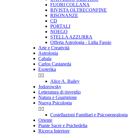
FUORI COLLANA
RIVISTA OLTRECONFINE
RISONANZE
CD
PORTALI
NOEGO
STELLA AZZURRA
Offerta Astrologia - Lidia Fassio
Arte e Creatività
Astrologia
Cabala
Carlos Castaneda
Esoterika


Alice A. Bailey
Jodorowsky
Letteratura di risveglio
Natura e Guarigione
Nuova Psicologia


Costellazioni Familiari e Psicogenealogia
Oriente
Piante Sacre e Psichedelia
Ricerca Interiore