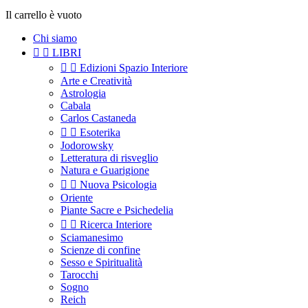
Il carrello è vuoto
Chi siamo


LIBRI


Edizioni Spazio Interiore
Arte e Creatività
Astrologia
Cabala
Carlos Castaneda


Esoterika
Jodorowsky
Letteratura di risveglio
Natura e Guarigione


Nuova Psicologia
Oriente
Piante Sacre e Psichedelia


Ricerca Interiore
Sciamanesimo
Scienze di confine
Sesso e Spiritualità
Tarocchi
Sogno
Reich