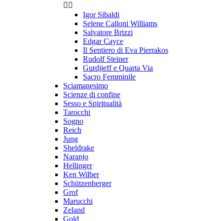


Igor Sibaldi
Selene Calloni Williams
Salvatore Brizzi
Edgar Cayce
Il Sentiero di Eva Pierrakos
Rudolf Steiner
Gurdjieff e Quarta Via
Sacro Femminile
Sciamanesimo
Scienze di confine
Sesso e Spiritualità
Tarocchi
Sogno
Reich
Jung
Sheldrake
Naranjo
Hellinger
Ken Wilber
Schützenberger
Grof
Marucchi
Zeland
Gold