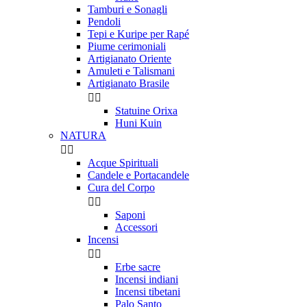
Tamburi e Sonagli
Pendoli
Tepi e Kuripe per Rapé
Piume cerimoniali
Artigianato Oriente
Amuleti e Talismani
Artigianato Brasile


Statuine Orixa
Huni Kuin
NATURA


Acque Spirituali
Candele e Portacandele
Cura del Corpo


Saponi
Accessori
Incensi


Erbe sacre
Incensi indiani
Incensi tibetani
Palo Santo