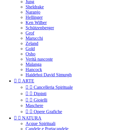
Jung
Sheldrake
Naranjo
Hellinger
Ken Wilber
Schützenberger
Grof
Marucchi
Zeland
Gold
Osho
Verità nascoste
Malanga
Hancock
Haidehoi David Simurgh


ARTE


Cancelleria Spirituale


Dipinti


Gioielli
Maschere


Opere Grafiche


NATURA
Acque Spirituali
Candele e Portacandele