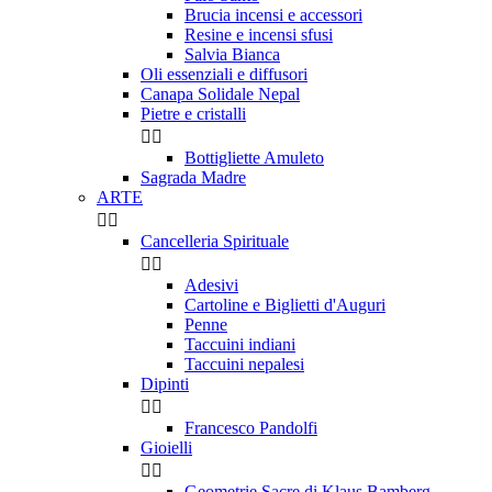
Brucia incensi e accessori
Resine e incensi sfusi
Salvia Bianca
Oli essenziali e diffusori
Canapa Solidale Nepal
Pietre e cristalli


Bottigliette Amuleto
Sagrada Madre
ARTE


Cancelleria Spirituale


Adesivi
Cartoline e Biglietti d'Auguri
Penne
Taccuini indiani
Taccuini nepalesi
Dipinti


Francesco Pandolfi
Gioielli


Geometrie Sacre di Klaus Bamberg