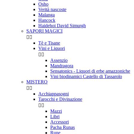
Osho
Verità nascoste
Malanga
Hancock
Haidehoi David Simurgh
SAPORI MAGICI


Tè e Tisane
Vini e Liquori


Assenzio
Mandragora
Sensatonics - Liquori di erbe amazzoniche
Vini biodinamici Castello di Tassarolo
MISTERO


Acchiappasogni
Tarocchi e Divinazione


Mazzi
Libri
Accessori
Pacha Runas
Rune