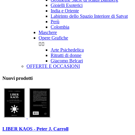
Gioielli Esoterici
India e Oriente
Labirinto dello Spazio Interiore di Satvat
Perù
Colombia
Maschere
Opere Grafiche


Arte Psichedelica
Ritratti di donne
Giacomo Belcari
OFFERTE E OCCASIONI
Nuovi prodotti
LIBER KAOS - Peter J. Carroll