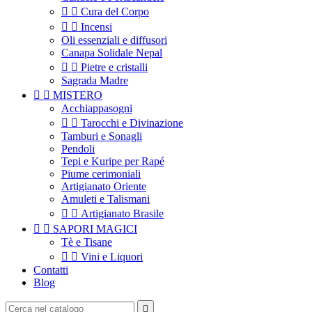


Cura del Corpo


Incensi
Oli essenziali e diffusori
Canapa Solidale Nepal


Pietre e cristalli
Sagrada Madre


MISTERO
Acchiappasogni


Tarocchi e Divinazione
Tamburi e Sonagli
Pendoli
Tepi e Kuripe per Rapé
Piume cerimoniali
Artigianato Oriente
Amuleti e Talismani


Artigianato Brasile


SAPORI MAGICI
Tè e Tisane


Vini e Liquori
Contatti
Blog
