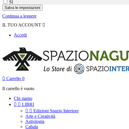
Sì
Continua a leggere
IL TUO ACCOUNT

Accedi

Carrello
0
Il carrello è vuoto
Chi siamo


LIBRI


Edizioni Spazio Interiore
Arte e Creatività
Astrologia
Cabala