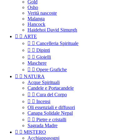
Gold
Osho
Verità nascoste
Malanga
Hancock
Haidehoi David Simurgh


ARTE


Cancelleria Spirituale


Dipinti


Gioielli
Maschere


Opere Grafiche


NATURA
Acque Spirituali
Candele e Portacandele


Cura del Corpo


Incensi
Oli essenziali e diffusori
Canapa Solidale Nepal


Pietre e cristalli
Sagrada Madre


MISTERO
Acchiappasogni