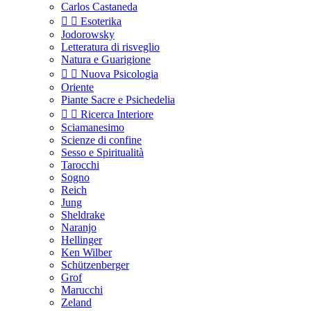
Carlos Castaneda


Esoterika
Jodorowsky
Letteratura di risveglio
Natura e Guarigione


Nuova Psicologia
Oriente
Piante Sacre e Psichedelia


Ricerca Interiore
Sciamanesimo
Scienze di confine
Sesso e Spiritualità
Tarocchi
Sogno
Reich
Jung
Sheldrake
Naranjo
Hellinger
Ken Wilber
Schützenberger
Grof
Marucchi
Zeland