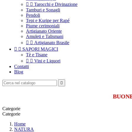


Tarocchi e Divinazione
Tamburi e Sonagli
Pendoli
Tepi e Kuripe per Rapé
Piume cerimoniali
Artigianato Oriente
Amuleti e Talismani


Artigianato Brasile


SAPORI MAGICI
Tè e Tisane


Vini e Liquori
Contatti
Blog

BUONE 
Categorie
Categorie
Home
NATURA