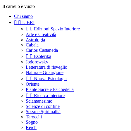
Il carrello è vuoto
Chi siamo


LIBRI


Edizioni Spazio Interiore
Arte e Creatività
Astrologia
Cabala
Carlos Castaneda


Esoterika
Jodorowsky
Letteratura di risveglio
Natura e Guarigione


Nuova Psicologia
Oriente
Piante Sacre e Psichedelia


Ricerca Interiore
Sciamanesimo
Scienze di confine
Sesso e Spiritualità
Tarocchi
Sogno
Reich