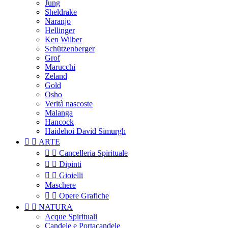
Jung
Sheldrake
Naranjo
Hellinger
Ken Wilber
Schützenberger
Grof
Marucchi
Zeland
Gold
Osho
Verità nascoste
Malanga
Hancock
Haidehoi David Simurgh


ARTE


Cancelleria Spirituale


Dipinti


Gioielli
Maschere


Opere Grafiche


NATURA
Acque Spirituali
Candele e Portacandele