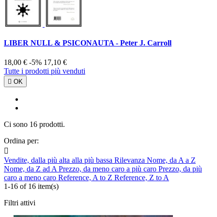
LIBER NULL & PSICONAUTA - Peter J. Carroll
18,00 €
-5%
17,10 €
Tutte i prodotti più venduti

OK
Ci sono 16 prodotti.
Ordina per:

Vendite, dalla più alta alla più bassa
Rilevanza
Nome, da A a Z
Nome, da Z ad A
Prezzo, da meno caro a più caro
Prezzo, da più
caro a meno caro
Reference, A to Z
Reference, Z to A
1-16 of 16 item(s)
Filtri attivi