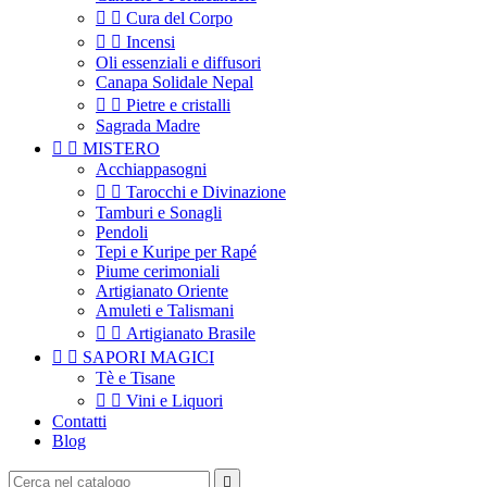


Cura del Corpo


Incensi
Oli essenziali e diffusori
Canapa Solidale Nepal


Pietre e cristalli
Sagrada Madre


MISTERO
Acchiappasogni


Tarocchi e Divinazione
Tamburi e Sonagli
Pendoli
Tepi e Kuripe per Rapé
Piume cerimoniali
Artigianato Oriente
Amuleti e Talismani


Artigianato Brasile


SAPORI MAGICI
Tè e Tisane


Vini e Liquori
Contatti
Blog
