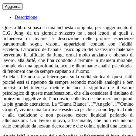
Descrizione
Questo libro si basa su una inchiesta compiuta, per suggerimento di
C.G. Jung, da un giornale svizzero tra i suoi lettori, ai quali si
richiedeva di inviare la descrizione delle proprie esperienze
paranormali: sogni, visioni, apparizioni, contatti con l’aldilà,
eccetera. L’incarico dell’analisi psicologica del vastissimo materiale
pervenuto fu affidato da Jung, ormai molto anziano e oberato di
lavoro, alla Jaffé, che l’ha condotto a termine in maniera mirabile,
compiendo una approfondita, acuta e illuminante analisi psicologica
di fenomeni che da sempre capitano all’uomo.
Aniela Jaffé non sta a interrogarsi sulla verità storica di questi fatti,
poiché essi si ripetono da sempre secondo modelli analoghi e ben
precisi: a lei interessa mettere in luce il significato e il valore
psicologico di queste manifestazioni, che ella considera il risultato di
proiezioni oggettive dell’inconscio collettivo e che meritano quindi
la più grande attenzione. La “Dama Bianca”, l’”Angelo”, l’”Omino
Grigio”, vivono una loro reale esistenza psichica, sono legati al mito
e alla tradizione e non possono essere liquidati parlando di
allucinazioni. Un lavoro nuovo, affascinante, che non era ancora
stato compiuto da nessun ricercatore e che colma quindi una lacuna.