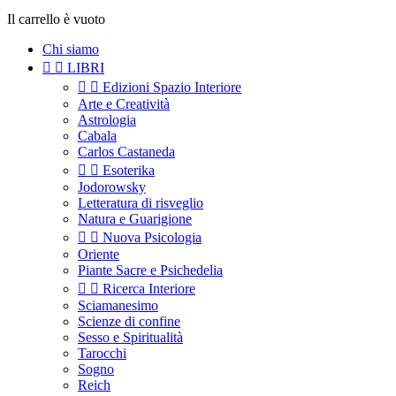
Il carrello è vuoto
Chi siamo


LIBRI


Edizioni Spazio Interiore
Arte e Creatività
Astrologia
Cabala
Carlos Castaneda


Esoterika
Jodorowsky
Letteratura di risveglio
Natura e Guarigione


Nuova Psicologia
Oriente
Piante Sacre e Psichedelia


Ricerca Interiore
Sciamanesimo
Scienze di confine
Sesso e Spiritualità
Tarocchi
Sogno
Reich