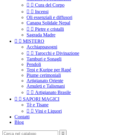


Cura del Corpo


Incensi
Oli essenziali e diffusori
Canapa Solidale Nepal


Pietre e cristalli
Sagrada Madre


MISTERO
Acchiappasogni


Tarocchi e Divinazione
Tamburi e Sonagli
Pendoli
Tepi e Kuripe per Rapé
Piume cerimoniali
Artigianato Oriente
Amuleti e Talismani


Artigianato Brasile


SAPORI MAGICI
Tè e Tisane


Vini e Liquori
Contatti
Blog
