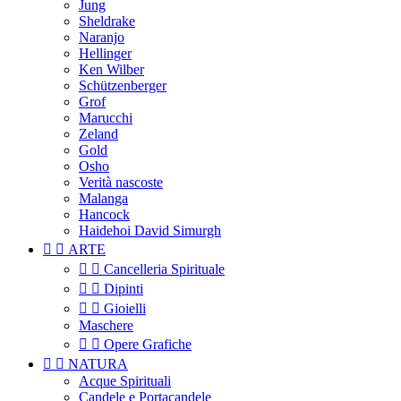
Jung
Sheldrake
Naranjo
Hellinger
Ken Wilber
Schützenberger
Grof
Marucchi
Zeland
Gold
Osho
Verità nascoste
Malanga
Hancock
Haidehoi David Simurgh


ARTE


Cancelleria Spirituale


Dipinti


Gioielli
Maschere


Opere Grafiche


NATURA
Acque Spirituali
Candele e Portacandele