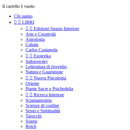
Il carrello è vuoto
Chi siamo


LIBRI


Edizioni Spazio Interiore
Arte e Creatività
Astrologia
Cabala
Carlos Castaneda


Esoterika
Jodorowsky
Letteratura di risveglio
Natura e Guarigione


Nuova Psicologia
Oriente
Piante Sacre e Psichedelia


Ricerca Interiore
Sciamanesimo
Scienze di confine
Sesso e Spiritualità
Tarocchi
Sogno
Reich