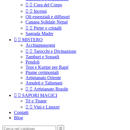


Cura del Corpo


Incensi
Oli essenziali e diffusori
Canapa Solidale Nepal


Pietre e cristalli
Sagrada Madre


MISTERO
Acchiappasogni


Tarocchi e Divinazione
Tamburi e Sonagli
Pendoli
Tepi e Kuripe per Rapé
Piume cerimoniali
Artigianato Oriente
Amuleti e Talismani


Artigianato Brasile


SAPORI MAGICI
Tè e Tisane


Vini e Liquori
Contatti
Blog
