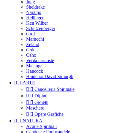
Jung
Sheldrake
Naranjo
Hellinger
Ken Wilber
Schützenberger
Grof
Marucchi
Zeland
Gold
Osho
Verità nascoste
Malanga
Hancock
Haidehoi David Simurgh


ARTE


Cancelleria Spirituale


Dipinti


Gioielli
Maschere


Opere Grafiche


NATURA
Acque Spirituali
Candele e Portacandele