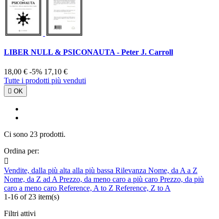
LIBER NULL & PSICONAUTA - Peter J. Carroll
18,00 €
-5%
17,10 €
Tutte i prodotti più venduti

OK
Ci sono 23 prodotti.
Ordina per:

Vendite, dalla più alta alla più bassa
Rilevanza
Nome, da A a Z
Nome, da Z ad A
Prezzo, da meno caro a più caro
Prezzo, da più
caro a meno caro
Reference, A to Z
Reference, Z to A
1-16 of 23 item(s)
Filtri attivi