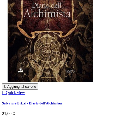

Aggiungi al carrello

Quick view
Salvatore Brizzi - Diario dell'Alchimista
21,00 €