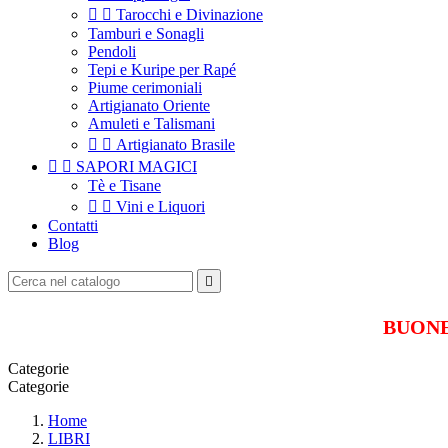


Tarocchi e Divinazione
Tamburi e Sonagli
Pendoli
Tepi e Kuripe per Rapé
Piume cerimoniali
Artigianato Oriente
Amuleti e Talismani


Artigianato Brasile


SAPORI MAGICI
Tè e Tisane


Vini e Liquori
Contatti
Blog

BUONE 
Categorie
Categorie
Home
LIBRI