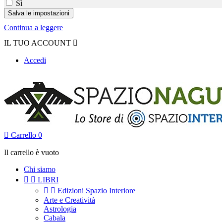
Sì
Continua a leggere
IL TUO ACCOUNT

Accedi

Carrello
0
Il carrello è vuoto
Chi siamo


LIBRI


Edizioni Spazio Interiore
Arte e Creatività
Astrologia
Cabala