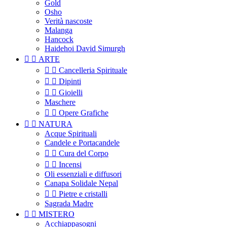
Gold
Osho
Verità nascoste
Malanga
Hancock
Haidehoi David Simurgh


ARTE


Cancelleria Spirituale


Dipinti


Gioielli
Maschere


Opere Grafiche


NATURA
Acque Spirituali
Candele e Portacandele


Cura del Corpo


Incensi
Oli essenziali e diffusori
Canapa Solidale Nepal


Pietre e cristalli
Sagrada Madre


MISTERO
Acchiappasogni