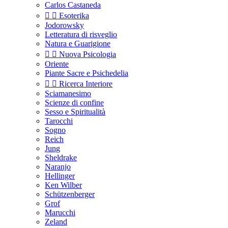
Carlos Castaneda


Esoterika
Jodorowsky
Letteratura di risveglio
Natura e Guarigione


Nuova Psicologia
Oriente
Piante Sacre e Psichedelia


Ricerca Interiore
Sciamanesimo
Scienze di confine
Sesso e Spiritualità
Tarocchi
Sogno
Reich
Jung
Sheldrake
Naranjo
Hellinger
Ken Wilber
Schützenberger
Grof
Marucchi
Zeland