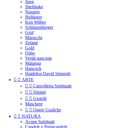
Jung
Sheldrake
Naranjo
Hellinger
Ken Wilber
Schützenberger
Grof
Marucchi
Zeland
Gold
Osho
Verità nascoste
Malanga
Hancock
Haidehoi David Simurgh


ARTE


Cancelleria Spirituale


Dipinti


Gioielli
Maschere


Opere Grafiche


NATURA
Acque Spirituali
Candele e Portacandele