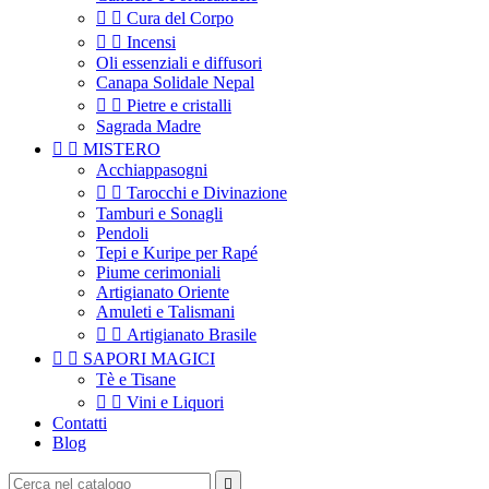


Cura del Corpo


Incensi
Oli essenziali e diffusori
Canapa Solidale Nepal


Pietre e cristalli
Sagrada Madre


MISTERO
Acchiappasogni


Tarocchi e Divinazione
Tamburi e Sonagli
Pendoli
Tepi e Kuripe per Rapé
Piume cerimoniali
Artigianato Oriente
Amuleti e Talismani


Artigianato Brasile


SAPORI MAGICI
Tè e Tisane


Vini e Liquori
Contatti
Blog
