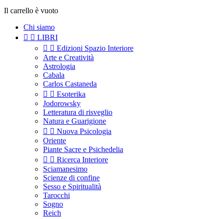
Il carrello è vuoto
Chi siamo


LIBRI


Edizioni Spazio Interiore
Arte e Creatività
Astrologia
Cabala
Carlos Castaneda


Esoterika
Jodorowsky
Letteratura di risveglio
Natura e Guarigione


Nuova Psicologia
Oriente
Piante Sacre e Psichedelia


Ricerca Interiore
Sciamanesimo
Scienze di confine
Sesso e Spiritualità
Tarocchi
Sogno
Reich