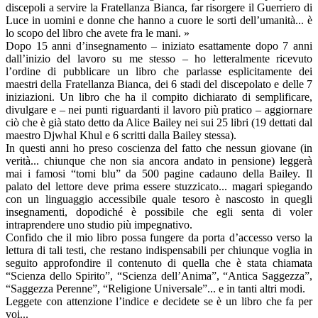
discepoli a servire la Fratellanza Bianca, far risorgere il Guerriero di
Luce in uomini e donne che hanno a cuore le sorti dell’umanità... è
lo scopo del libro che avete fra le mani. »
Dopo 15 anni d’insegnamento – iniziato esattamente dopo 7 anni
dall’inizio del lavoro su me stesso – ho letteralmente ricevuto
l’ordine di pubblicare un libro che parlasse esplicitamente dei
maestri della Fratellanza Bianca, dei 6 stadi del discepolato e delle 7
iniziazioni. Un libro che ha il compito dichiarato di semplificare,
divulgare e – nei punti riguardanti il lavoro più pratico – aggiornare
ciò che è già stato detto da Alice Bailey nei sui 25 libri (19 dettati dal
maestro Djwhal Khul e 6 scritti dalla Bailey stessa).
In questi anni ho preso coscienza del fatto che nessun giovane (in
verità... chiunque che non sia ancora andato in pensione) leggerà
mai i famosi “tomi blu” da 500 pagine cadauno della Bailey. Il
palato del lettore deve prima essere stuzzicato... magari spiegando
con un linguaggio accessibile quale tesoro è nascosto in quegli
insegnamenti, dopodiché è possibile che egli senta di voler
intraprendere uno studio più impegnativo.
Confido che il mio libro possa fungere da porta d’accesso verso la
lettura di tali testi, che restano indispensabili per chiunque voglia in
seguito approfondire il contenuto di quella che è stata chiamata
“Scienza dello Spirito”, “Scienza dell’Anima”, “Antica Saggezza”,
“Saggezza Perenne”, “Religione Universale”... e in tanti altri modi.
Leggete con attenzione l’indice e decidete se è un libro che fa per
voi...