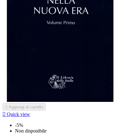

Aggiungi al carrello

Quick view
-5%
Non disponibile