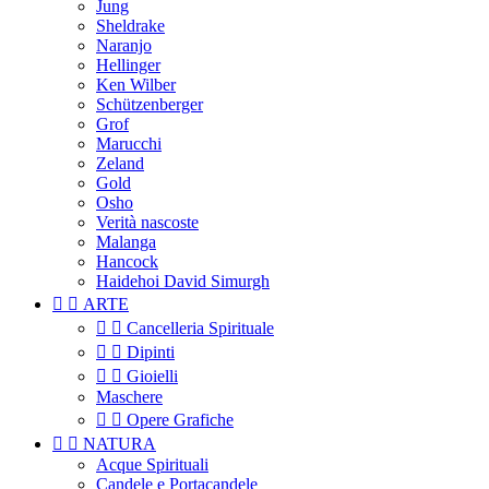
Jung
Sheldrake
Naranjo
Hellinger
Ken Wilber
Schützenberger
Grof
Marucchi
Zeland
Gold
Osho
Verità nascoste
Malanga
Hancock
Haidehoi David Simurgh


ARTE


Cancelleria Spirituale


Dipinti


Gioielli
Maschere


Opere Grafiche


NATURA
Acque Spirituali
Candele e Portacandele