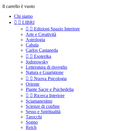
Il carrello è vuoto
Chi siamo


LIBRI


Edizioni Spazio Interiore
Arte e Creatività
Astrologia
Cabala
Carlos Castaneda


Esoterika
Jodorowsky
Letteratura di risveglio
Natura e Guarigione


Nuova Psicologia
Oriente
Piante Sacre e Psichedelia


Ricerca Interiore
Sciamanesimo
Scienze di confine
Sesso e Spiritualità
Tarocchi
Sogno
Reich