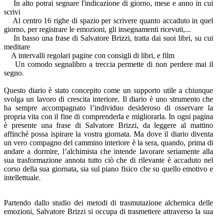
In alto potrai segnare l'indicazione di giorno, mese e anno in cui
scrivi
Al centro 16 righe di spazio per scrivere quanto accaduto in quel
giorno, per registrare le emozioni, gli insegnamenti ricevuti,...
In basso una frase di Salvatore Brizzi, tratta dai suoi libri, su cui
meditare
A intervalli regolari pagine con consigli di libri, e film
Un comodo segnalibro a treccia permette di non perdere mai il
segno.
Questo diario è stato concepito come un supporto utile a chiunque
svolga un lavoro di crescita interiore. Il diario è uno strumento che
ha sempre accompagnato l’individuo desideroso di osservare la
propria vita con il fine di comprenderla e migliorarla. In ogni pagina
è presente una frase di Salvatore Brizzi, da leggere al mattino
affinché possa ispirare la vostra giornata. Ma dove il diario diventa
un vero compagno del cammino interiore è la sera, quando, prima di
andare a dormire, l’alchimista che intende lavorare seriamente alla
sua trasformazione annota tutto ciò che di rilevante è accaduto nel
corso della sua giornata, sia sul piano fisico che su quello emotivo e
intellettuale.
Partendo dallo studio dei metodi di trasmutazione alchemica delle
emozioni, Salvatore Brizzi si occupa di trasmettere attraverso la sua