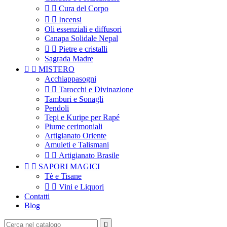


Cura del Corpo


Incensi
Oli essenziali e diffusori
Canapa Solidale Nepal


Pietre e cristalli
Sagrada Madre


MISTERO
Acchiappasogni


Tarocchi e Divinazione
Tamburi e Sonagli
Pendoli
Tepi e Kuripe per Rapé
Piume cerimoniali
Artigianato Oriente
Amuleti e Talismani


Artigianato Brasile


SAPORI MAGICI
Tè e Tisane


Vini e Liquori
Contatti
Blog
