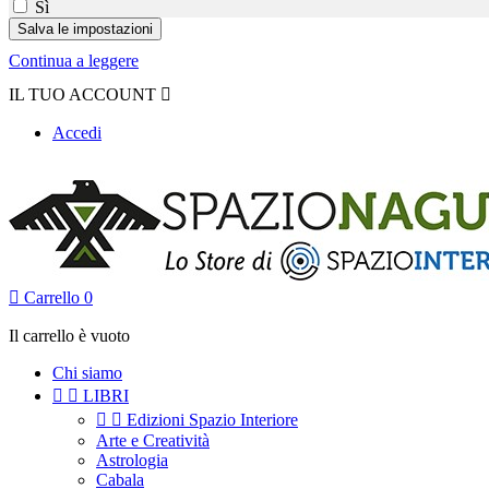
Sì
Continua a leggere
IL TUO ACCOUNT

Accedi

Carrello
0
Il carrello è vuoto
Chi siamo


LIBRI


Edizioni Spazio Interiore
Arte e Creatività
Astrologia
Cabala