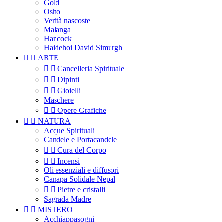
Gold
Osho
Verità nascoste
Malanga
Hancock
Haidehoi David Simurgh


ARTE


Cancelleria Spirituale


Dipinti


Gioielli
Maschere


Opere Grafiche


NATURA
Acque Spirituali
Candele e Portacandele


Cura del Corpo


Incensi
Oli essenziali e diffusori
Canapa Solidale Nepal


Pietre e cristalli
Sagrada Madre


MISTERO
Acchiappasogni