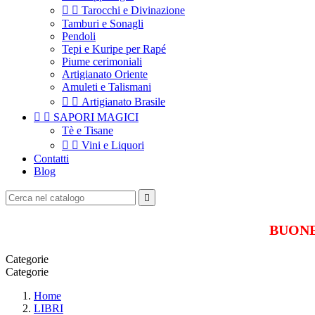


Tarocchi e Divinazione
Tamburi e Sonagli
Pendoli
Tepi e Kuripe per Rapé
Piume cerimoniali
Artigianato Oriente
Amuleti e Talismani


Artigianato Brasile


SAPORI MAGICI
Tè e Tisane


Vini e Liquori
Contatti
Blog

BUONE 
Categorie
Categorie
Home
LIBRI