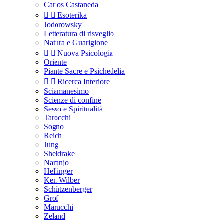
Carlos Castaneda


Esoterika
Jodorowsky
Letteratura di risveglio
Natura e Guarigione


Nuova Psicologia
Oriente
Piante Sacre e Psichedelia


Ricerca Interiore
Sciamanesimo
Scienze di confine
Sesso e Spiritualità
Tarocchi
Sogno
Reich
Jung
Sheldrake
Naranjo
Hellinger
Ken Wilber
Schützenberger
Grof
Marucchi
Zeland