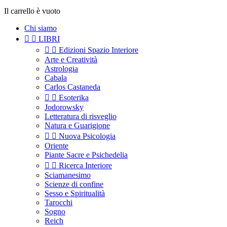
Il carrello è vuoto
Chi siamo


LIBRI


Edizioni Spazio Interiore
Arte e Creatività
Astrologia
Cabala
Carlos Castaneda


Esoterika
Jodorowsky
Letteratura di risveglio
Natura e Guarigione


Nuova Psicologia
Oriente
Piante Sacre e Psichedelia


Ricerca Interiore
Sciamanesimo
Scienze di confine
Sesso e Spiritualità
Tarocchi
Sogno
Reich