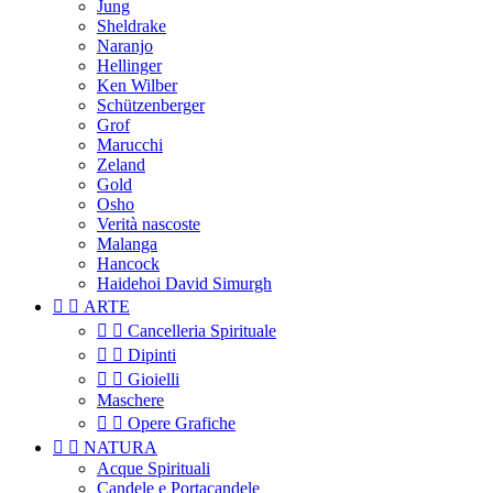
Jung
Sheldrake
Naranjo
Hellinger
Ken Wilber
Schützenberger
Grof
Marucchi
Zeland
Gold
Osho
Verità nascoste
Malanga
Hancock
Haidehoi David Simurgh


ARTE


Cancelleria Spirituale


Dipinti


Gioielli
Maschere


Opere Grafiche


NATURA
Acque Spirituali
Candele e Portacandele