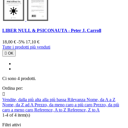
LIBER NULL & PSICONAUTA - Peter J. Carroll
18,00 €
-5%
17,10 €
Tutte i prodotti più venduti

OK
Ci sono 4 prodotti.
Ordina per:

Vendite, dalla più alta alla più bassa
Rilevanza
Nome, da A a Z
Nome, da Z ad A
Prezzo, da meno caro a più caro
Prezzo, da più
caro a meno caro
Reference, A to Z
Reference, Z to A
1-4 of 4 item(s)
Filtri attivi