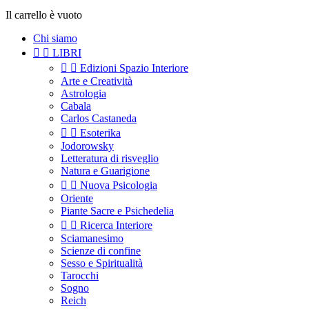
Il carrello è vuoto
Chi siamo


LIBRI


Edizioni Spazio Interiore
Arte e Creatività
Astrologia
Cabala
Carlos Castaneda


Esoterika
Jodorowsky
Letteratura di risveglio
Natura e Guarigione


Nuova Psicologia
Oriente
Piante Sacre e Psichedelia


Ricerca Interiore
Sciamanesimo
Scienze di confine
Sesso e Spiritualità
Tarocchi
Sogno
Reich