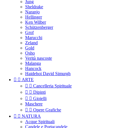
Jung
Sheldrake
Naranjo
Hellinger
Ken Wilber
Schützenberger
Grof
Marucchi
Zeland
Gold
Osho
Verità nascoste
Malanga
Hancock
Haidehoi David Simurgh


ARTE


Cancelleria Spirituale


Dipinti


Gioielli
Maschere


Opere Grafiche


NATURA
Acque Spirituali
Candele e Portacandele