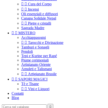


Cura del Corpo


Incensi
Oli essenziali e diffusori
Canapa Solidale Nepal


Pietre e cristalli
Sagrada Madre


MISTERO
Acchiappasogni


Tarocchi e Divinazione
Tamburi e Sonagli
Pendoli
Tepi e Kuripe per Rapé
Piume cerimoniali
Artigianato Oriente
Amuleti e Talismani


Artigianato Brasile


SAPORI MAGICI
Tè e Tisane


Vini e Liquori
Contatti
Blog
