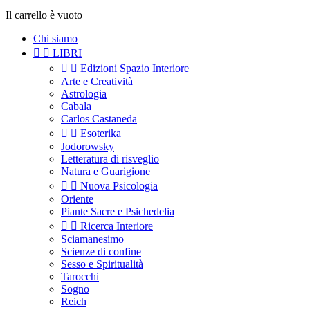
Il carrello è vuoto
Chi siamo


LIBRI


Edizioni Spazio Interiore
Arte e Creatività
Astrologia
Cabala
Carlos Castaneda


Esoterika
Jodorowsky
Letteratura di risveglio
Natura e Guarigione


Nuova Psicologia
Oriente
Piante Sacre e Psichedelia


Ricerca Interiore
Sciamanesimo
Scienze di confine
Sesso e Spiritualità
Tarocchi
Sogno
Reich