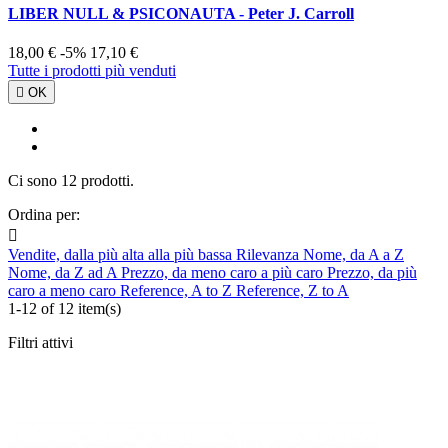
LIBER NULL & PSICONAUTA - Peter J. Carroll
18,00 €
-5%
17,10 €
Tutte i prodotti più venduti

OK
Ci sono 12 prodotti.
Ordina per:

Vendite, dalla più alta alla più bassa
Rilevanza
Nome, da A a Z
Nome, da Z ad A
Prezzo, da meno caro a più caro
Prezzo, da più
caro a meno caro
Reference, A to Z
Reference, Z to A
1-12 of 12 item(s)
Filtri attivi