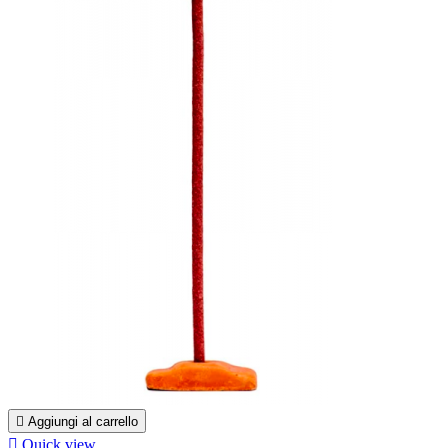

Aggiungi al carrello

Quick view