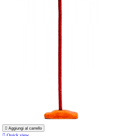

Aggiungi al carrello

Quick view