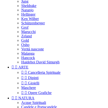
Jung
Sheldrake
Naranjo
Hellinger
Ken Wilber
Schützenberger
Grof
Marucchi
Zeland
Gold
Osho
Verità nascoste
Malanga
Hancock
Haidehoi David Simurgh


ARTE


Cancelleria Spirituale


Dipinti


Gioielli
Maschere


Opere Grafiche


NATURA
Acque Spirituali
Candele e Portacandele