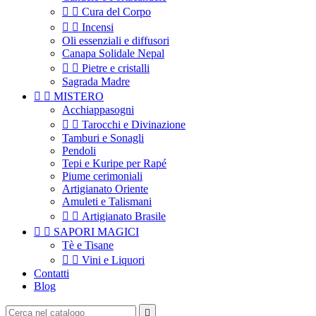


Cura del Corpo


Incensi
Oli essenziali e diffusori
Canapa Solidale Nepal


Pietre e cristalli
Sagrada Madre


MISTERO
Acchiappasogni


Tarocchi e Divinazione
Tamburi e Sonagli
Pendoli
Tepi e Kuripe per Rapé
Piume cerimoniali
Artigianato Oriente
Amuleti e Talismani


Artigianato Brasile


SAPORI MAGICI
Tè e Tisane


Vini e Liquori
Contatti
Blog
