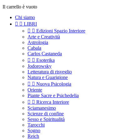
Il carrello è vuoto
Chi siamo


LIBRI


Edizioni Spazio Interiore
Arte e Creatività
Astrologia
Cabala
Carlos Castaneda


Esoterika
Jodorowsky
Letteratura di risveglio
Natura e Guarigione


Nuova Psicologia
Oriente
Piante Sacre e Psichedelia


Ricerca Interiore
Sciamanesimo
Scienze di confine
Sesso e Spiritualità
Tarocchi
Sogno
Reich