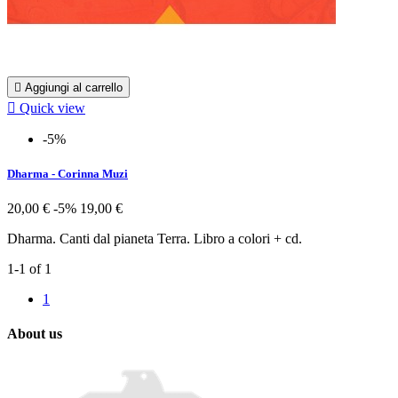

Aggiungi al carrello

Quick view
-5%
Dharma - Corinna Muzi
20,00 €
-5%
19,00 €
Dharma. Canti dal pianeta Terra. Libro a colori + cd.
1-1 of 1
1
About us