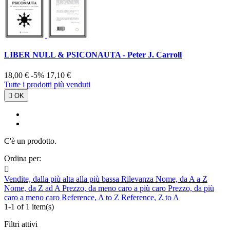
LIBER NULL & PSICONAUTA - Peter J. Carroll
18,00 €
-5%
17,10 €
Tutte i prodotti più venduti

OK
C'è un prodotto.
Ordina per:

Vendite, dalla più alta alla più bassa
Rilevanza
Nome, da A a Z
Nome, da Z ad A
Prezzo, da meno caro a più caro
Prezzo, da più
caro a meno caro
Reference, A to Z
Reference, Z to A
1-1 of 1 item(s)
Filtri attivi