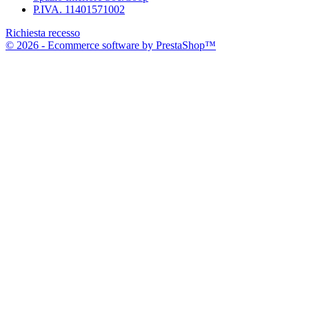
P.IVA. 11401571002
Richiesta recesso
© 2026 - Ecommerce software by PrestaShop™