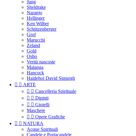
Jung
Sheldrake
Naranjo
Hellinger
Ken Wilber
Schützenberger
Grof
Marucchi
Zeland
Gold
Osho
Verità nascoste
Malanga
Hancock
Haidehoi David Simurgh


ARTE


Cancelleria Spirituale


Dipinti


Gioielli
Maschere


Opere Grafiche


NATURA
Acque Spirituali
Candele e Portacandele