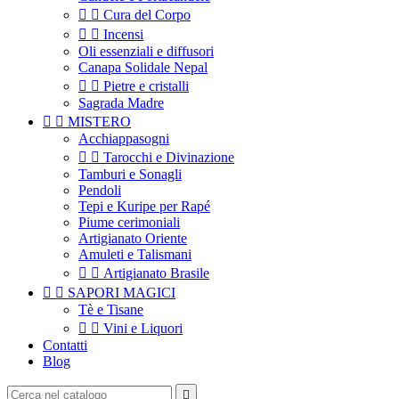


Cura del Corpo


Incensi
Oli essenziali e diffusori
Canapa Solidale Nepal


Pietre e cristalli
Sagrada Madre


MISTERO
Acchiappasogni


Tarocchi e Divinazione
Tamburi e Sonagli
Pendoli
Tepi e Kuripe per Rapé
Piume cerimoniali
Artigianato Oriente
Amuleti e Talismani


Artigianato Brasile


SAPORI MAGICI
Tè e Tisane


Vini e Liquori
Contatti
Blog
