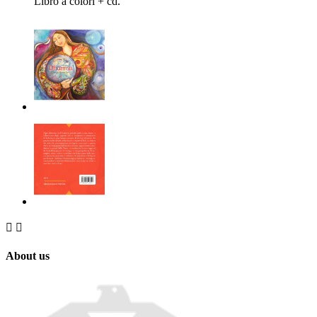
Libro a colori + cd.


About us