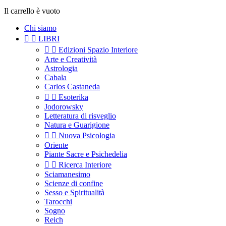
Il carrello è vuoto
Chi siamo


LIBRI


Edizioni Spazio Interiore
Arte e Creatività
Astrologia
Cabala
Carlos Castaneda


Esoterika
Jodorowsky
Letteratura di risveglio
Natura e Guarigione


Nuova Psicologia
Oriente
Piante Sacre e Psichedelia


Ricerca Interiore
Sciamanesimo
Scienze di confine
Sesso e Spiritualità
Tarocchi
Sogno
Reich