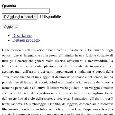
Quantità

Disponibile

Aggiungi al carrello
Descrizione
Dettagli prodotto
Ogni elemento nell’Universo prende parte a una danza: è l’alternanza degli
opposti che si integrano e susseguono all’infinito in una fusione costante di
tutti gli elementi che genera realtà diverse, affascinanti e imprevedibili. La
lettura dei testi e la contemplazione dei dipinti contenuti in questo libro,
accompagnati dall’ascolto dei canti, appartenenti a tradizioni e popoli della
Terra, ci conducono in un viaggio al di fuori dello spazio e del tempo, in una
propulsione di immagini, suoni, colori e profumi che fanno parte della nostra
memoria personale e collettiva. Il lettore viene guidato in un viaggio circolare
che parte dal ciclo della gestazione e attraversa tutte le meravigliose tappe
dell’essere fino al ciclo della morte, e viceversa. 8 narrazioni e 8 dipinti per 8
brani, laddove l’8 simboleggia l’Infinito, da leggere, contemplare e ascoltare
liberamente: non esiste un inizio o una fine, tutto è Uno. L’esperienza risveglia
ciò che è pronto per essere attivato e per ciascun lettore il viaggio sarà davvero