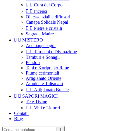


Cura del Corpo


Incensi
Oli essenziali e diffusori
Canapa Solidale Nepal


Pietre e cristalli
Sagrada Madre


MISTERO
Acchiappasogni


Tarocchi e Divinazione
Tamburi e Sonagli
Pendoli
Tepi e Kuripe per Rapé
Piume cerimoniali
Artigianato Oriente
Amuleti e Talismani


Artigianato Brasile


SAPORI MAGICI
Tè e Tisane


Vini e Liquori
Contatti
Blog
