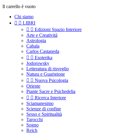
Il carrello è vuoto
Chi siamo


LIBRI


Edizioni Spazio Interiore
Arte e Creatività
Astrologia
Cabala
Carlos Castaneda


Esoterika
Jodorowsky
Letteratura di risveglio
Natura e Guarigione


Nuova Psicologia
Oriente
Piante Sacre e Psichedelia


Ricerca Interiore
Sciamanesimo
Scienze di confine
Sesso e Spiritualità
Tarocchi
Sogno
Reich