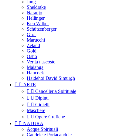
Jung
Sheldrake
Naranjo
Hellinger
Ken Wilber
Schützenberger
Grof
Marucchi
Zeland
Gold
Osho
Verità nascoste
Malanga
Hancock
Haidehoi David Simurgh


ARTE


Cancelleria Spirituale


Dipinti


Gioielli
Maschere


Opere Grafiche


NATURA
Acque Spirituali
Candele e Portacandele