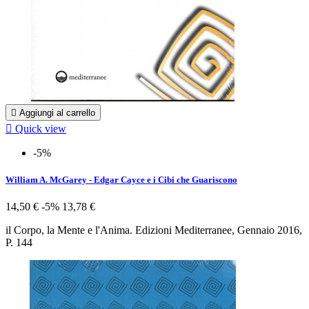

Aggiungi al carrello

Quick view
-5%
William A. McGarey - Edgar Cayce e i Cibi che Guariscono
14,50 €
-5%
13,78 €
il Corpo, la Mente e l'Anima. Edizioni Mediterranee, Gennaio 2016,
P. 144