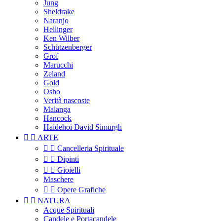
Jung
Sheldrake
Naranjo
Hellinger
Ken Wilber
Schützenberger
Grof
Marucchi
Zeland
Gold
Osho
Verità nascoste
Malanga
Hancock
Haidehoi David Simurgh


ARTE


Cancelleria Spirituale


Dipinti


Gioielli
Maschere


Opere Grafiche


NATURA
Acque Spirituali
Candele e Portacandele