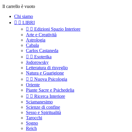
Il carrello è vuoto
Chi siamo


LIBRI


Edizioni Spazio Interiore
Arte e Creatività
Astrologia
Cabala
Carlos Castaneda


Esoterika
Jodorowsky
Letteratura di risveglio
Natura e Guarigione


Nuova Psicologia
Oriente
Piante Sacre e Psichedelia


Ricerca Interiore
Sciamanesimo
Scienze di confine
Sesso e Spiritualità
Tarocchi
Sogno
Reich