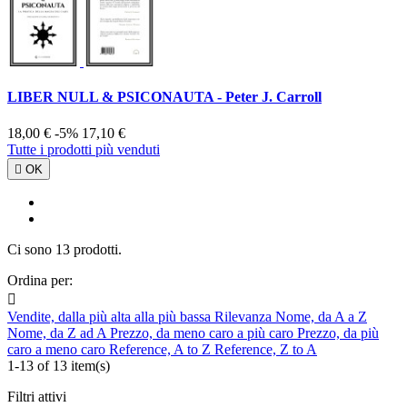
LIBER NULL & PSICONAUTA - Peter J. Carroll
18,00 €
-5%
17,10 €
Tutte i prodotti più venduti

OK
Ci sono 13 prodotti.
Ordina per:

Vendite, dalla più alta alla più bassa
Rilevanza
Nome, da A a Z
Nome, da Z ad A
Prezzo, da meno caro a più caro
Prezzo, da più
caro a meno caro
Reference, A to Z
Reference, Z to A
1-13 of 13 item(s)
Filtri attivi