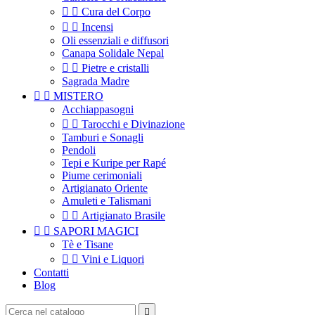


Cura del Corpo


Incensi
Oli essenziali e diffusori
Canapa Solidale Nepal


Pietre e cristalli
Sagrada Madre


MISTERO
Acchiappasogni


Tarocchi e Divinazione
Tamburi e Sonagli
Pendoli
Tepi e Kuripe per Rapé
Piume cerimoniali
Artigianato Oriente
Amuleti e Talismani


Artigianato Brasile


SAPORI MAGICI
Tè e Tisane


Vini e Liquori
Contatti
Blog
