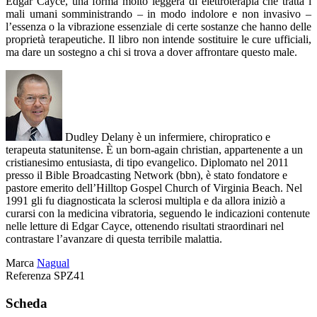
Edgar Cayce, una forma molto leggera di elettroterapia che tratta i
mali umani somministrando – in modo indolore e non invasivo –
l’essenza o la vibrazione essenziale di certe sostanze che hanno delle
proprietà terapeutiche. Il libro non intende sostituire le cure ufficiali,
ma dare un sostegno a chi si trova a dover affrontare questo male.
Dudley Delany è un infermiere, chiropratico e
terapeuta statunitense. È un born-again christian, appartenente a un
cristianesimo entusiasta, di tipo evangelico. Diplomato nel 2011
presso il Bible Broadcasting Network (bbn), è stato fondatore e
pastore emerito dell’Hilltop Gospel Church of Virginia Beach. Nel
1991 gli fu diagnosticata la sclerosi multipla e da allora iniziò a
curarsi con la medicina vibratoria, seguendo le indicazioni contenute
nelle letture di Edgar Cayce, ottenendo risultati straordinari nel
contrastare l’avanzare di questa terribile malattia.
Marca
Nagual
Referenza
SPZ41
Scheda