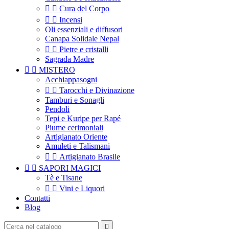


Cura del Corpo


Incensi
Oli essenziali e diffusori
Canapa Solidale Nepal


Pietre e cristalli
Sagrada Madre


MISTERO
Acchiappasogni


Tarocchi e Divinazione
Tamburi e Sonagli
Pendoli
Tepi e Kuripe per Rapé
Piume cerimoniali
Artigianato Oriente
Amuleti e Talismani


Artigianato Brasile


SAPORI MAGICI
Tè e Tisane


Vini e Liquori
Contatti
Blog
