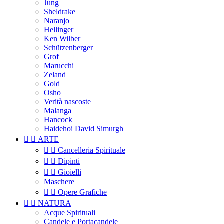
Jung
Sheldrake
Naranjo
Hellinger
Ken Wilber
Schützenberger
Grof
Marucchi
Zeland
Gold
Osho
Verità nascoste
Malanga
Hancock
Haidehoi David Simurgh


ARTE


Cancelleria Spirituale


Dipinti


Gioielli
Maschere


Opere Grafiche


NATURA
Acque Spirituali
Candele e Portacandele