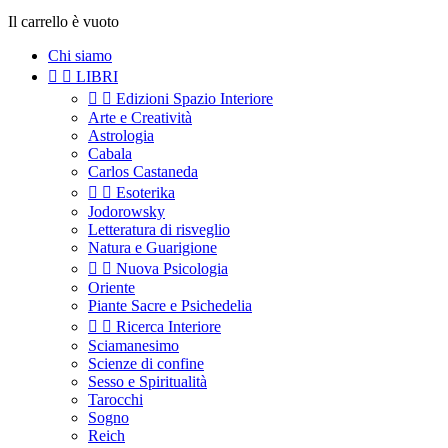
Il carrello è vuoto
Chi siamo


LIBRI


Edizioni Spazio Interiore
Arte e Creatività
Astrologia
Cabala
Carlos Castaneda


Esoterika
Jodorowsky
Letteratura di risveglio
Natura e Guarigione


Nuova Psicologia
Oriente
Piante Sacre e Psichedelia


Ricerca Interiore
Sciamanesimo
Scienze di confine
Sesso e Spiritualità
Tarocchi
Sogno
Reich