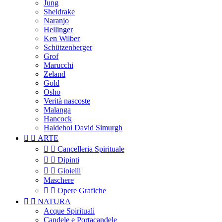
Jung
Sheldrake
Naranjo
Hellinger
Ken Wilber
Schützenberger
Grof
Marucchi
Zeland
Gold
Osho
Verità nascoste
Malanga
Hancock
Haidehoi David Simurgh


ARTE


Cancelleria Spirituale


Dipinti


Gioielli
Maschere


Opere Grafiche


NATURA
Acque Spirituali
Candele e Portacandele