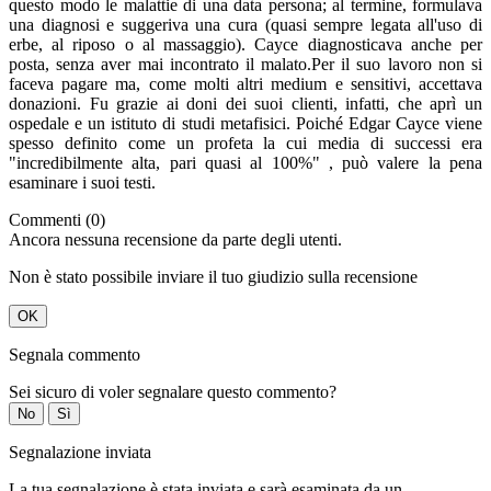
questo modo le malattie di una data persona; al termine, formulava
una diagnosi e suggeriva una cura (quasi sempre legata all'uso di
erbe, al riposo o al massaggio). Cayce diagnosticava anche per
posta, senza aver mai incontrato il malato.Per il suo lavoro non si
faceva pagare ma, come molti altri medium e sensitivi, accettava
donazioni. Fu grazie ai doni dei suoi clienti, infatti, che aprì un
ospedale e un istituto di studi metafisici. Poiché Edgar Cayce viene
spesso definito come un profeta la cui media di successi era
"incredibilmente alta, pari quasi al 100%" , può valere la pena
esaminare i suoi testi.
Commenti (0)
Ancora nessuna recensione da parte degli utenti.
Non è stato possibile inviare il tuo giudizio sulla recensione
OK
Segnala commento
Sei sicuro di voler segnalare questo commento?
No
Sì
Segnalazione inviata
La tua segnalazione è stata inviata e sarà esaminata da un