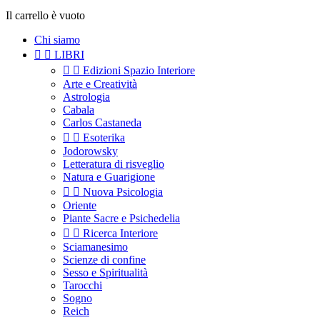
Il carrello è vuoto
Chi siamo


LIBRI


Edizioni Spazio Interiore
Arte e Creatività
Astrologia
Cabala
Carlos Castaneda


Esoterika
Jodorowsky
Letteratura di risveglio
Natura e Guarigione


Nuova Psicologia
Oriente
Piante Sacre e Psichedelia


Ricerca Interiore
Sciamanesimo
Scienze di confine
Sesso e Spiritualità
Tarocchi
Sogno
Reich