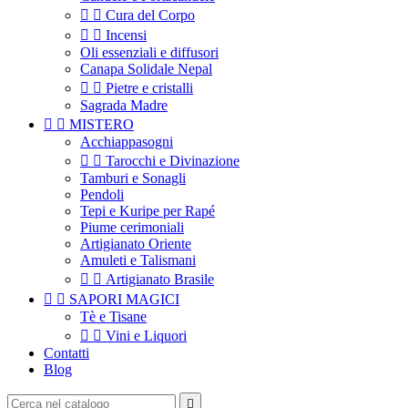


Cura del Corpo


Incensi
Oli essenziali e diffusori
Canapa Solidale Nepal


Pietre e cristalli
Sagrada Madre


MISTERO
Acchiappasogni


Tarocchi e Divinazione
Tamburi e Sonagli
Pendoli
Tepi e Kuripe per Rapé
Piume cerimoniali
Artigianato Oriente
Amuleti e Talismani


Artigianato Brasile


SAPORI MAGICI
Tè e Tisane


Vini e Liquori
Contatti
Blog
