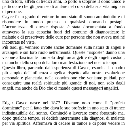
uno di loro, all'età di tredici anni, lo portò a scoprire il dono unico e
particolare che gli permise di aiutare nel corso della sua vita migliaia
di persone.
Cayce fu in grado di entrare in uno stato di sonno autoindotto e di
rispondere in modo preciso a qualsiasi domanda postagli.
L'accuratezza di queste risposte è stata documentata a fondo
attraverso la sua capacità fuori del comune di diagnosticare le
malattie e di prescrivere delle cure per persone che non aveva mai né
incontrate né viste.
Più tardi gli vennero rivolte anche domande sulla natura di angeli e
arcangeli e sul loro ruolo nell'umanità. Queste "risposte" danno una
visione affascinante non solo degli arcangeli e degli angeli custodi,
ma anche dello scopo della loro manifestazione nel nostro tempo.
Questo libro, partendo dall'esperienza di Cayce, esamina il quadro
più ampio dell'influenza angelica rispetto alla nostra evoluzione
personale e planetaria, nella convinzione che veniamo guidati, per
conseguire una realtà spirituale più grande di noi, non solo dagli
angeli, ma anche da Dio che ci manda questi messaggeri angelici.
Edgar Cayce nasce nel 1877. Divenne noto come il "profeta
dormiente" per il fatto che dava le sue profezie in uno stato di trance
indistinguibile dal sonno. Cominciò a lavorare come fotografo ma,
dopo qualche tempo, si dedicò interamente alla diagnosi di malattie
per via spiritica. Affermava di cadere in trance e di poter vedere in