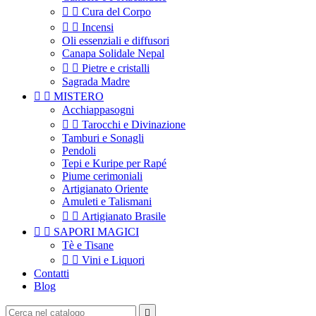


Cura del Corpo


Incensi
Oli essenziali e diffusori
Canapa Solidale Nepal


Pietre e cristalli
Sagrada Madre


MISTERO
Acchiappasogni


Tarocchi e Divinazione
Tamburi e Sonagli
Pendoli
Tepi e Kuripe per Rapé
Piume cerimoniali
Artigianato Oriente
Amuleti e Talismani


Artigianato Brasile


SAPORI MAGICI
Tè e Tisane


Vini e Liquori
Contatti
Blog
