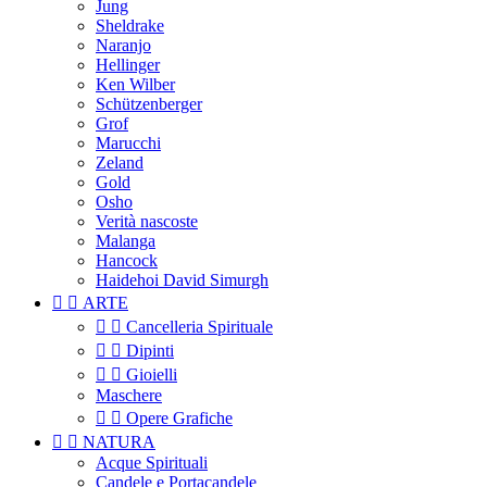
Jung
Sheldrake
Naranjo
Hellinger
Ken Wilber
Schützenberger
Grof
Marucchi
Zeland
Gold
Osho
Verità nascoste
Malanga
Hancock
Haidehoi David Simurgh


ARTE


Cancelleria Spirituale


Dipinti


Gioielli
Maschere


Opere Grafiche


NATURA
Acque Spirituali
Candele e Portacandele