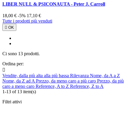
LIBER NULL & PSICONAUTA - Peter J. Carroll
18,00 €
-5%
17,10 €
Tutte i prodotti più venduti

OK
Ci sono 13 prodotti.
Ordina per:

Vendite, dalla più alta alla più bassa
Rilevanza
Nome, da A a Z
Nome, da Z ad A
Prezzo, da meno caro a più caro
Prezzo, da più
caro a meno caro
Reference, A to Z
Reference, Z to A
1-13 of 13 item(s)
Filtri attivi