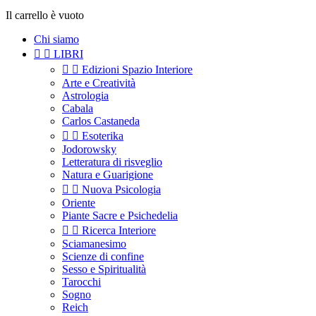
Il carrello è vuoto
Chi siamo


LIBRI


Edizioni Spazio Interiore
Arte e Creatività
Astrologia
Cabala
Carlos Castaneda


Esoterika
Jodorowsky
Letteratura di risveglio
Natura e Guarigione


Nuova Psicologia
Oriente
Piante Sacre e Psichedelia


Ricerca Interiore
Sciamanesimo
Scienze di confine
Sesso e Spiritualità
Tarocchi
Sogno
Reich