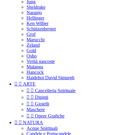
Jung
Sheldrake
Naranjo
Hellinger
Ken Wilber
Schützenberger
Grof
Marucchi
Zeland
Gold
Osho
Verità nascoste
Malanga
Hancock
Haidehoi David Simurgh


ARTE


Cancelleria Spirituale


Dipinti


Gioielli
Maschere


Opere Grafiche


NATURA
Acque Spirituali
Candele e Portacandele