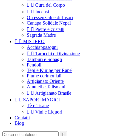


Cura del Corpo


Incensi
Oli essenziali e diffusori
Canapa Solidale Nepal


Pietre e cristalli
Sagrada Madre


MISTERO
Acchiappasogni


Tarocchi e Divinazione
Tamburi e Sonagli
Pendoli
Tepi e Kuripe per Rapé
Piume cerimoniali
Artigianato Oriente
Amuleti e Talismani


Artigianato Brasile


SAPORI MAGICI
Tè e Tisane


Vini e Liquori
Contatti
Blog
