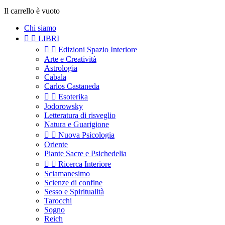
Il carrello è vuoto
Chi siamo


LIBRI


Edizioni Spazio Interiore
Arte e Creatività
Astrologia
Cabala
Carlos Castaneda


Esoterika
Jodorowsky
Letteratura di risveglio
Natura e Guarigione


Nuova Psicologia
Oriente
Piante Sacre e Psichedelia


Ricerca Interiore
Sciamanesimo
Scienze di confine
Sesso e Spiritualità
Tarocchi
Sogno
Reich