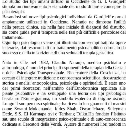
Lo studio dei tipi umani diffuso in Occidente da G. I. Gurdjieff
stimola un rinnovamento sostanziale del modo di fare e concepire la
psicoterapia.
Basandosi sui nove tipi psicologici individuati da Gurdjieff e ormai
ampiamente utilizzati in Occidente, Naranjo ne dimostra l'utilità
nella pratica clinica, sia nella fase iniziale di diagnosi del disturbo,
sia come guida per il terapeuta nelle fasi più difficili e pericolose del
trattamento.
Ogni tipo psicologico viene qui illustrato con esempi tratti da opere
letterarie, dai resoconti di un trattamento psicoanalitico coronato da
successo e dalla trascrizione di una seduta di terapia gestaltica.
Nato in Cile nel 1932, Claudio Naranjo, medico psichiatra e
antropologo, è uno dei principali esponenti della terapia della Gestalt
e della Psicologia Transpersonale. Ricercatore della Coscienza, ha
cercato di integrare tradizione e conoscenza scientifica, ricostruzione
storica e analisi antropologica, psicologia e spiritualità. È stato uno
dei primi ricercatori nell’ambito dell’Etnobotanica applicata alle
piante psicoattive e ha sviluppato una teoria dei tipi psicologici
basata sull’Enneagramma, un simbolo esoterico di origine oscura.
Lungo il suo percorso spirituale, ha ricevuto insegnamenti di maestri
come Swami Muktananda, Idries Shah, Oscar Ichazo, Suleyman
Dede, S.S. El Karmapa xvi e Tarthang Tulku.Ha fondato l’Istituto
sat, una scuola di integrazione psico-spirituale e di auto-conoscenza
dedicata ai Cercatori della Verità. Autore di numerosi libri tradotti in