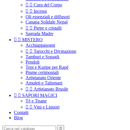


Cura del Corpo


Incensi
Oli essenziali e diffusori
Canapa Solidale Nepal


Pietre e cristalli
Sagrada Madre


MISTERO
Acchiappasogni


Tarocchi e Divinazione
Tamburi e Sonagli
Pendoli
Tepi e Kuripe per Rapé
Piume cerimoniali
Artigianato Oriente
Amuleti e Talismani


Artigianato Brasile


SAPORI MAGICI
Tè e Tisane


Vini e Liquori
Contatti
Blog
