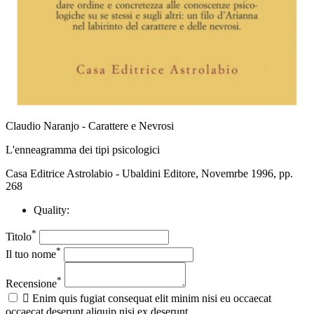
Claudio Naranjo - Carattere e Nevrosi
L'enneagramma dei tipi psicologici
Casa Editrice Astrolabio - Ubaldini Editore, Novemrbe 1996, pp.
268
Quality:
*
Titolo
*
Il tuo nome
*
Recensione

Enim quis fugiat consequat elit minim nisi eu occaecat
occaecat deserunt aliquip nisi ex deserunt.