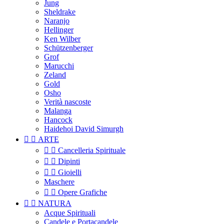
Jung
Sheldrake
Naranjo
Hellinger
Ken Wilber
Schützenberger
Grof
Marucchi
Zeland
Gold
Osho
Verità nascoste
Malanga
Hancock
Haidehoi David Simurgh


ARTE


Cancelleria Spirituale


Dipinti


Gioielli
Maschere


Opere Grafiche


NATURA
Acque Spirituali
Candele e Portacandele