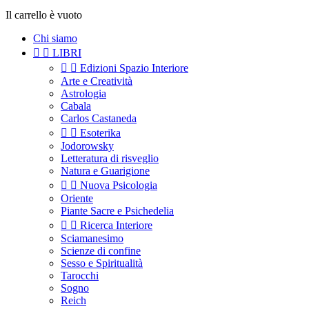
Il carrello è vuoto
Chi siamo


LIBRI


Edizioni Spazio Interiore
Arte e Creatività
Astrologia
Cabala
Carlos Castaneda


Esoterika
Jodorowsky
Letteratura di risveglio
Natura e Guarigione


Nuova Psicologia
Oriente
Piante Sacre e Psichedelia


Ricerca Interiore
Sciamanesimo
Scienze di confine
Sesso e Spiritualità
Tarocchi
Sogno
Reich