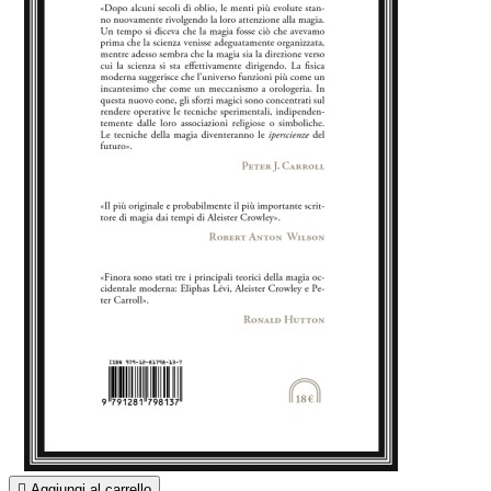

Aggiungi al carrello