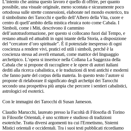
L’intento che anima questo lavoro è quello di offrire, per quanto
possibile, una visuale originale, meno scontata e sicuramente poco
ortodossa sulle strette connessioni, elaborate nel mondo esoterico, tra
il simbolismo dei Tarocchi e quello dell’Albero della Vita, cuore e
centro di quell’ambito della mistica ebraica noto come Cabala. I
Simboli, come i Miti, descrivono il cammino
dell’autotrasformazione, per questo si collocano fuori dal Tempo, e
restano attuali ed attuabili in ogni istante della Storia, a disposizione
del “cercatore d’oro spirituale”. È il potenziale inespresso di ogni
coscienza a rendere vivi, pratici ed utili i simboli, perché è la
coscienza stessa ad averli emanati, come matrice del linguaggio
archetipico. L’opera si inserisce nella Collana La Saggezza della
Cabala che si propone di raccogliere e le opere di autori italiani
dediti alla ricerca cabalistica, e le traduzioni di testi antichi e moderni
che fanno parte del corpus della materia. In questo testo l’autore si
propone di rielaborare il significato degli archetipi dei Tarocchi
secondo una prospettiva più ampia che percorre i sentieri cabalistici,
astrologici ed esoterici.
Con le immagini dei Tarocchi di Susan Jameson.
Claudio Marucchi, laureato presso la Facoltà di Filosofia di Torino
in Filosofie Orientali, è uno scrittore e studioso di tradizioni
esoteriche. Tratta diversi argomenti tra cui l'Ermetismo, Sistemi
Mistici orientali e occidentali. Tra i suoi testi pubblicati ricordiamo