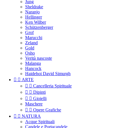
Jung
Sheldrake
Naranjo
Hellinger
Ken Wilber
Schützenberger
Grof
Marucchi
Zeland
Gold
Osho
Verità nascoste
Malanga
Hancock
Haidehoi David Simurgh


ARTE


Cancelleria Spirituale


Dipinti


Gioielli
Maschere


Opere Grafiche


NATURA
Acque Spirituali
Candele e Portacandele