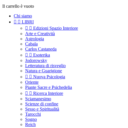
Il carrello è vuoto
Chi siamo


LIBRI


Edizioni Spazio Interiore
Arte e Creatività
Astrologia
Cabala
Carlos Castaneda


Esoterika
Jodorowsky
Letteratura di risveglio
Natura e Guarigione


Nuova Psicologia
Oriente
Piante Sacre e Psichedelia


Ricerca Interiore
Sciamanesimo
Scienze di confine
Sesso e Spiritualità
Tarocchi
Sogno
Reich