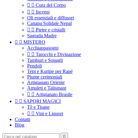


Cura del Corpo


Incensi
Oli essenziali e diffusori
Canapa Solidale Nepal


Pietre e cristalli
Sagrada Madre


MISTERO
Acchiappasogni


Tarocchi e Divinazione
Tamburi e Sonagli
Pendoli
Tepi e Kuripe per Rapé
Piume cerimoniali
Artigianato Oriente
Amuleti e Talismani


Artigianato Brasile


SAPORI MAGICI
Tè e Tisane


Vini e Liquori
Contatti
Blog
