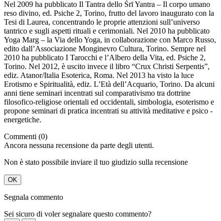
Nel 2009 ha pubblicato Il Tantra dello Śrī Yantra – Il corpo umano
reso divino, ed. Psiche 2, Torino, frutto del lavoro inaugurato con la
Tesi di Laurea, concentrando le proprie attenzioni sull’universo
tantrico e sugli aspetti rituali e cerimoniali. Nel 2010 ha pubblicato
Yoga Marg – la Via dello Yoga, in collaborazione con Marco Russo,
edito dall’Associazione Monginevro Cultura, Torino. Sempre nel
2010 ha pubblicato I Tarocchi e l’Albero della Vita, ed. Psiche 2,
Torino. Nel 2012, è uscito invece il libro “Crux Christi Serpentis”,
ediz. Atanor/Italia Esoterica, Roma. Nel 2013 ha visto la luce
Erotismo e Spiritualità, ediz. L’Età dell’Acquario, Torino. Da alcuni
anni tiene seminari incentrati sul comparativismo tra dottrine
filosofico-religiose orientali ed occidentali, simbologia, esoterismo e
propone seminari di pratica incentrati su attività meditative e psico -
energetiche.
Commenti (0)
Ancora nessuna recensione da parte degli utenti.
Non è stato possibile inviare il tuo giudizio sulla recensione
OK
Segnala commento
Sei sicuro di voler segnalare questo commento?