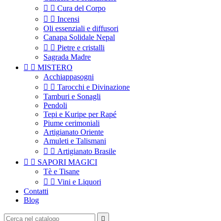


Cura del Corpo


Incensi
Oli essenziali e diffusori
Canapa Solidale Nepal


Pietre e cristalli
Sagrada Madre


MISTERO
Acchiappasogni


Tarocchi e Divinazione
Tamburi e Sonagli
Pendoli
Tepi e Kuripe per Rapé
Piume cerimoniali
Artigianato Oriente
Amuleti e Talismani


Artigianato Brasile


SAPORI MAGICI
Tè e Tisane


Vini e Liquori
Contatti
Blog
