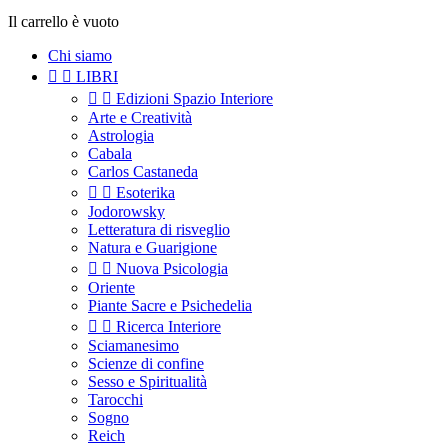
Il carrello è vuoto
Chi siamo


LIBRI


Edizioni Spazio Interiore
Arte e Creatività
Astrologia
Cabala
Carlos Castaneda


Esoterika
Jodorowsky
Letteratura di risveglio
Natura e Guarigione


Nuova Psicologia
Oriente
Piante Sacre e Psichedelia


Ricerca Interiore
Sciamanesimo
Scienze di confine
Sesso e Spiritualità
Tarocchi
Sogno
Reich