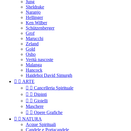
Jung
Sheldrake
Naranjo
Hellinger
Ken Wilber
Schützenberger
Grof
Marucchi
Zeland
Gold
Osho
Verità nascoste
Malanga
Hancock
Haidehoi David Simurgh


ARTE


Cancelleria Spirituale


Dipinti


Gioielli
Maschere


Opere Grafiche


NATURA
Acque Spirituali
Candele e Portacandele