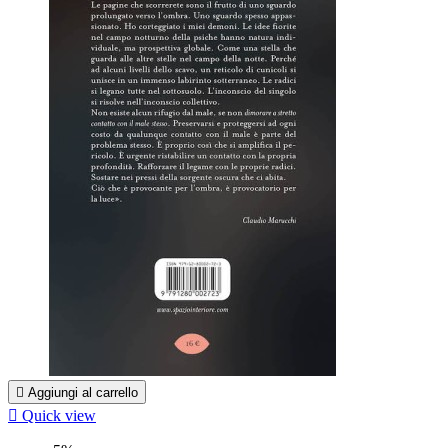

Aggiungi al carrello

Quick view