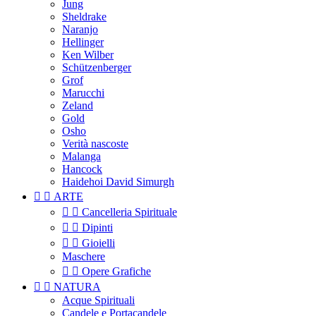
Jung
Sheldrake
Naranjo
Hellinger
Ken Wilber
Schützenberger
Grof
Marucchi
Zeland
Gold
Osho
Verità nascoste
Malanga
Hancock
Haidehoi David Simurgh


ARTE


Cancelleria Spirituale


Dipinti


Gioielli
Maschere


Opere Grafiche


NATURA
Acque Spirituali
Candele e Portacandele