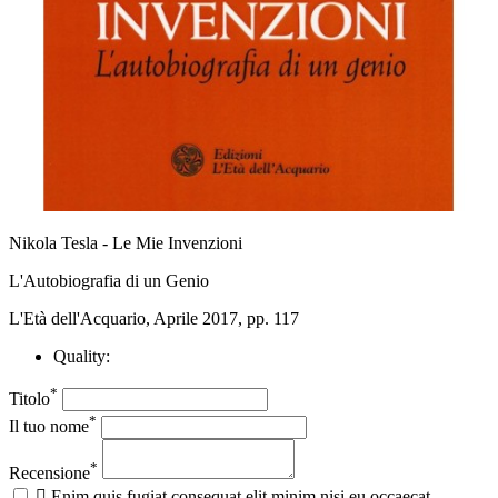
Nikola Tesla - Le Mie Invenzioni
L'Autobiografia di un Genio
L'Età dell'Acquario, Aprile 2017, pp. 117
Quality:
*
Titolo
*
Il tuo nome
*
Recensione

Enim quis fugiat consequat elit minim nisi eu occaecat