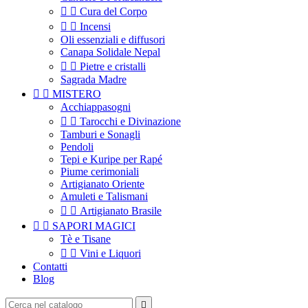


Cura del Corpo


Incensi
Oli essenziali e diffusori
Canapa Solidale Nepal


Pietre e cristalli
Sagrada Madre


MISTERO
Acchiappasogni


Tarocchi e Divinazione
Tamburi e Sonagli
Pendoli
Tepi e Kuripe per Rapé
Piume cerimoniali
Artigianato Oriente
Amuleti e Talismani


Artigianato Brasile


SAPORI MAGICI
Tè e Tisane


Vini e Liquori
Contatti
Blog
