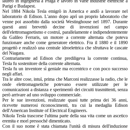
laureò in ingegneria a Praga e lavorò in varie industrie elettriche a
Parigi e Budapest.
Nel 1884 Nikola Tesla emigrò in America e andò a lavorare nel
laboratorio di Edison. L'anno dopo aprì un proprio laboratorio che
venne poi assorbito dalla società Westinghouse nel 1897. Durante
questi anni brevettò decine di invenzioni nel campo
dell'elettromagnetismo e costruì, parallelamente e indipendentemente
da Galileo Ferraris, un motore a corrente alternata che poteva
funzionare anche come generatore elettrico. Fra il 1880 e il 1890
progettò e realizzò una centrale idroelettrica che sfruttava le cascate
del Niagara.
Contrariamente ad Edison che prediligeva la corrente continua,
Tesla fu sostenitore della corrente alternata.
Tesla fu un inventore sì geniale ma eccentrico e con poco successo
negli affari.
Tra le altre cose, intuì, prima che Marconi realizzasse la radio, che le
onde elettromagnetiche potevano essere utilizzate per le
comunicazioni a distanza e sperimentò dei circuiti trasmittenti, senza
però arrivare ad uno sviluppo commerciale.
Per le sue invenzioni, realizzate quasi tutte prima dei 36 anni,
ricevette numerosi riconoscimenti, tra cui la medaglia Edison
dell'American Institute of Electrical Engineers.
Nikola Tesla trascorse l'ultima parte della sua vita come un ascetico
eremita e morì pressoché dimenticato.
Con il suo nome è stata chiamata l'unità di misura dell'induzione