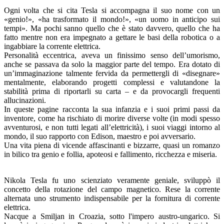
Ogni volta che si cita Tesla si accompagna il suo nome con un
«genio!», «ha trasformato il mondo!», «un uomo in anticipo sui
tempi». Ma pochi sanno quello che è stato davvero, quello che ha
fatto mentre non era impegnato a gettare le basi della robotica o a
ingabbiare la corrente elettrica.
Personalità eccentrica, aveva un finissimo senso dell’umorismo,
anche se passava da solo la maggior parte del tempo. Era dotato di
un’immaginazione talmente fervida da permettergli di «disegnare»
mentalmente, elaborando progetti complessi e valutandone la
stabilità prima di riportarli su carta – e da provocargli frequenti
allucinazioni.
In queste pagine racconta la sua infanzia e i suoi primi passi da
inventore, come ha rischiato di morire diverse volte (in modi spesso
avventurosi, e non tutti legati all’elettricità), i suoi viaggi intorno al
mondo, il suo rapporto con Edison, maestro e poi avversario.
Una vita piena di vicende affascinanti e bizzarre, quasi un romanzo
in bilico tra genio e follia, apoteosi e fallimento, ricchezza e miseria.
Nikola Tesla fu uno scienziato veramente geniale, sviluppò il
concetto della rotazione del campo magnetico. Rese la corrente
alternata uno strumento indispensabile per la fornitura di corrente
elettrica.
Nacque a Smiljan in Croazia, sotto l'impero austro-ungarico. Si