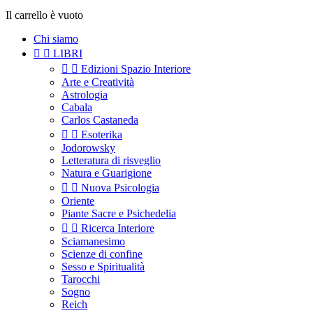
Il carrello è vuoto
Chi siamo


LIBRI


Edizioni Spazio Interiore
Arte e Creatività
Astrologia
Cabala
Carlos Castaneda


Esoterika
Jodorowsky
Letteratura di risveglio
Natura e Guarigione


Nuova Psicologia
Oriente
Piante Sacre e Psichedelia


Ricerca Interiore
Sciamanesimo
Scienze di confine
Sesso e Spiritualità
Tarocchi
Sogno
Reich