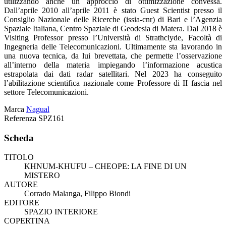
utilizzando anche un approccio di ottimizzazione convessa.
Dall’aprile 2010 all’aprile 2011 è stato Guest Scientist presso il
Consiglio Nazionale delle Ricerche (issia-cnr) di Bari e l’Agenzia
Spaziale Italiana, Centro Spaziale di Geodesia di Matera. Dal 2018 è
Visiting Professor presso l’Università di Strathclyde, Facoltà di
Ingegneria delle Telecomunicazioni. Ultimamente sta lavorando in
una nuova tecnica, da lui brevettata, che permette l’osservazione
all’interno della materia impiegando l’informazione acustica
estrapolata dai dati radar satellitari. Nel 2023 ha conseguito
l’abilitazione scientifica nazionale come Professore di II fascia nel
settore Telecomunicazioni.
Marca
Nagual
Referenza
SPZ161
Scheda
TITOLO
KHNUM-KHUFU – CHEOPE: LA FINE DI UN
MISTERO
AUTORE
Corrado Malanga, Filippo Biondi
EDITORE
SPAZIO INTERIORE
COPERTINA