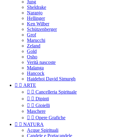
Jung
Sheldrake
Naranjo
Hellinger
Ken Wilber
Schützenberger
Grof
Marucchi
Zeland
Gold
Osho
Verità nascoste
Malanga
Hancock
Haidehoi David Simurgh


ARTE


Cancelleria Spirituale


Dipinti


Gioielli
Maschere


Opere Grafiche


NATURA
Acque Spirituali
Candele e Portacandele