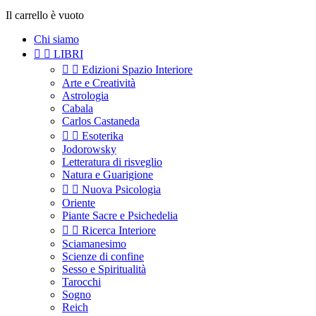
Il carrello è vuoto
Chi siamo


LIBRI


Edizioni Spazio Interiore
Arte e Creatività
Astrologia
Cabala
Carlos Castaneda


Esoterika
Jodorowsky
Letteratura di risveglio
Natura e Guarigione


Nuova Psicologia
Oriente
Piante Sacre e Psichedelia


Ricerca Interiore
Sciamanesimo
Scienze di confine
Sesso e Spiritualità
Tarocchi
Sogno
Reich