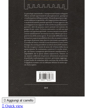

Aggiungi al carrello

Quick view