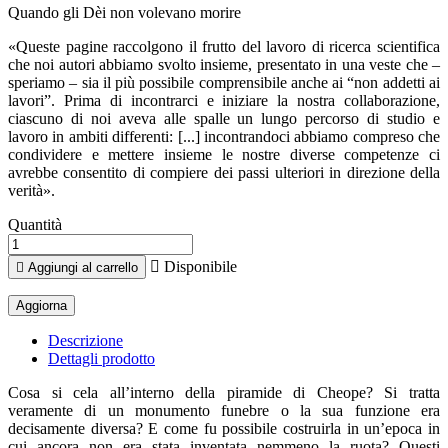
Quando gli Dèi non volevano morire
«Queste pagine raccolgono il frutto del lavoro di ricerca scientifica
che noi autori abbiamo svolto insieme, presentato in una veste che –
speriamo – sia il più possibile comprensibile anche ai “non addetti ai
lavori”. Prima di incontrarci e iniziare la nostra collaborazione,
ciascuno di noi aveva alle spalle un lungo percorso di studio e
lavoro in ambiti differenti: [...] incontrandoci abbiamo compreso che
condividere e mettere insieme le nostre diverse competenze ci
avrebbe consentito di compiere dei passi ulteriori in direzione della
verità».
Quantità

Disponibile

Aggiungi al carrello
Descrizione
Dettagli prodotto
Cosa si cela all’interno della piramide di Cheope? Si tratta
veramente di un monumento funebre o la sua funzione era
decisamente diversa? E come fu possibile costruirla in un’epoca in
cui ancora non era stata inventata nemmeno la ruota? Questi