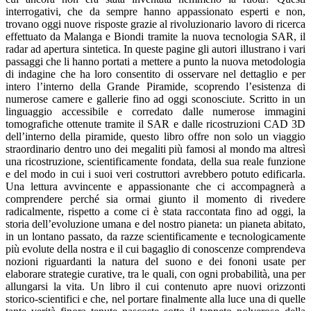
interrogativi, che da sempre hanno appassionato esperti e non,
trovano oggi nuove risposte grazie al rivoluzionario lavoro di ricerca
effettuato da Malanga e Biondi tramite la nuova tecnologia SAR, il
radar ad apertura sintetica. In queste pagine gli autori illustrano i vari
passaggi che li hanno portati a mettere a punto la nuova metodologia
di indagine che ha loro consentito di osservare nel dettaglio e per
intero l’interno della Grande Piramide, scoprendo l’esistenza di
numerose camere e gallerie fino ad oggi sconosciute. Scritto in un
linguaggio accessibile e corredato dalle numerose immagini
tomografiche ottenute tramite il SAR e dalle ricostruzioni CAD 3D
dell’interno della piramide, questo libro offre non solo un viaggio
straordinario dentro uno dei megaliti più famosi al mondo ma altresì
una ricostruzione, scientificamente fondata, della sua reale funzione
e del modo in cui i suoi veri costruttori avrebbero potuto edificarla.
Una lettura avvincente e appassionante che ci accompagnerà a
comprendere perché sia ormai giunto il momento di rivedere
radicalmente, rispetto a come ci è stata raccontata fino ad oggi, la
storia dell’evoluzione umana e del nostro pianeta: un pianeta abitato,
in un lontano passato, da razze scientificamente e tecnologicamente
più evolute della nostra e il cui bagaglio di conoscenze comprendeva
nozioni riguardanti la natura del suono e dei fononi usate per
elaborare strategie curative, tra le quali, con ogni probabilità, una per
allungarsi la vita. Un libro il cui contenuto apre nuovi orizzonti
storico-scientifici e che, nel portare finalmente alla luce una di quelle