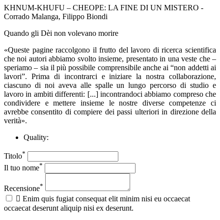
KHNUM-KHUFU – CHEOPE: LA FINE DI UN MISTERO -
Corrado Malanga, Filippo Biondi
Quando gli Dèi non volevano morire
«Queste pagine raccolgono il frutto del lavoro di ricerca scientifica
che noi autori abbiamo svolto insieme, presentato in una veste che –
speriamo – sia il più possibile comprensibile anche ai “non addetti ai
lavori”. Prima di incontrarci e iniziare la nostra collaborazione,
ciascuno di noi aveva alle spalle un lungo percorso di studio e
lavoro in ambiti differenti: [...] incontrandoci abbiamo compreso che
condividere e mettere insieme le nostre diverse competenze ci
avrebbe consentito di compiere dei passi ulteriori in direzione della
verità».
Quality:
*
Titolo
*
Il tuo nome
*
Recensione

Enim quis fugiat consequat elit minim nisi eu occaecat
occaecat deserunt aliquip nisi ex deserunt.