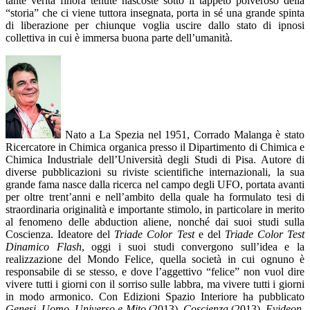
tante verità finora tenute nascoste sotto il tappeto polveroso della
“storia” che ci viene tuttora insegnata, porta in sé una grande spinta
di liberazione per chiunque voglia uscire dallo stato di ipnosi
collettiva in cui è immersa buona parte dell’umanità.
Nato a La Spezia nel 1951, Corrado Malanga è stato
Ricercatore in Chimica organica presso il Dipartimento di Chimica e
Chimica Industriale dell’Università degli Studi di Pisa. Autore di
diverse pubblicazioni su riviste scientifiche internazionali, la sua
grande fama nasce dalla ricerca nel campo degli UFO, portata avanti
per oltre trent’anni e nell’ambito della quale ha formulato tesi di
straordinaria originalità e importante stimolo, in particolare in merito
al fenomeno delle abduction aliene, nonché dai suoi studi sulla
Coscienza. Ideatore del
Triade Color Test
e del
Triade Color Test
Dinamico Flash
, oggi i suoi studi convergono sull’idea e la
realizzazione del Mondo Felice, quella società in cui ognuno è
responsabile di se stesso, e dove l’aggettivo “felice” non vuol dire
vivere tutti i giorni con il sorriso sulle labbra, ma vivere tutti i giorni
in modo armonico. Con Edizioni Spazio Interiore ha pubblicato
Genesi. Uomo, Universo e Mito
(2013),
Coscienza
(2013),
Evideon.