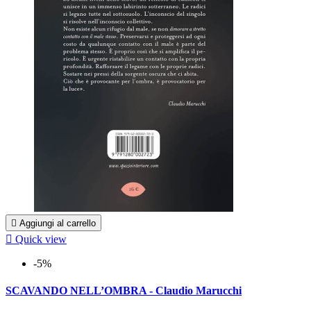

Aggiungi al carrello

Quick view
-5%
SCAVANDO NELL’OMBRA - Claudio Marucchi