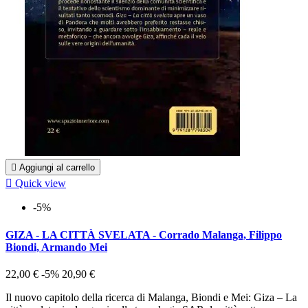

Aggiungi al carrello

Quick view
-5%
GIZA - LA CITTÀ SVELATA - Corrado Malanga, Filippo
Biondi, Armando Mei
22,00 €
-5%
20,90 €
Il nuovo capitolo della ricerca di Malanga, Biondi e Mei: Giza – La