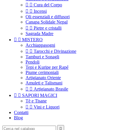


Cura del Corpo


Incensi
Oli essenziali e diffusori
Canapa Solidale Nepal


Pietre e cristalli
Sagrada Madre


MISTERO
Acchiappasogni


Tarocchi e Divinazione
Tamburi e Sonagli
Pendoli
Tepi e Kuripe per Rapé
Piume cerimoniali
Artigianato Oriente
Amuleti e Talismani


Artigianato Brasile


SAPORI MAGICI
Tè e Tisane


Vini e Liquori
Contatti
Blog
