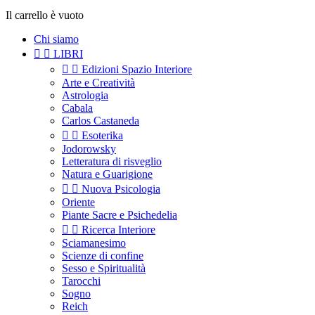
Il carrello è vuoto
Chi siamo


LIBRI


Edizioni Spazio Interiore
Arte e Creatività
Astrologia
Cabala
Carlos Castaneda


Esoterika
Jodorowsky
Letteratura di risveglio
Natura e Guarigione


Nuova Psicologia
Oriente
Piante Sacre e Psichedelia


Ricerca Interiore
Sciamanesimo
Scienze di confine
Sesso e Spiritualità
Tarocchi
Sogno
Reich