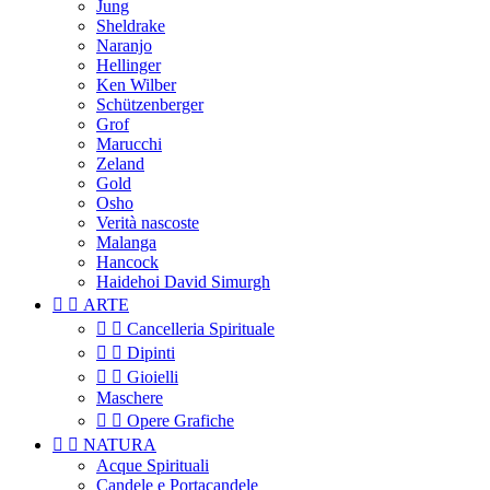
Jung
Sheldrake
Naranjo
Hellinger
Ken Wilber
Schützenberger
Grof
Marucchi
Zeland
Gold
Osho
Verità nascoste
Malanga
Hancock
Haidehoi David Simurgh


ARTE


Cancelleria Spirituale


Dipinti


Gioielli
Maschere


Opere Grafiche


NATURA
Acque Spirituali
Candele e Portacandele