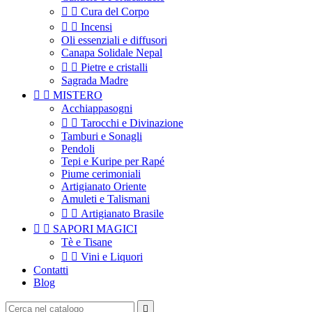


Cura del Corpo


Incensi
Oli essenziali e diffusori
Canapa Solidale Nepal


Pietre e cristalli
Sagrada Madre


MISTERO
Acchiappasogni


Tarocchi e Divinazione
Tamburi e Sonagli
Pendoli
Tepi e Kuripe per Rapé
Piume cerimoniali
Artigianato Oriente
Amuleti e Talismani


Artigianato Brasile


SAPORI MAGICI
Tè e Tisane


Vini e Liquori
Contatti
Blog
