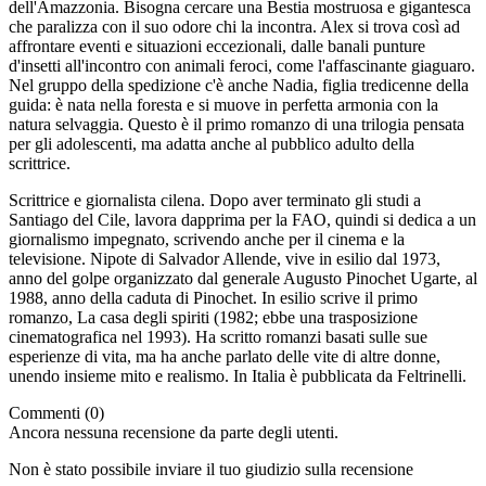
dell'Amazzonia. Bisogna cercare una Bestia mostruosa e gigantesca
che paralizza con il suo odore chi la incontra. Alex si trova così ad
affrontare eventi e situazioni eccezionali, dalle banali punture
d'insetti all'incontro con animali feroci, come l'affascinante giaguaro.
Nel gruppo della spedizione c'è anche Nadia, figlia tredicenne della
guida: è nata nella foresta e si muove in perfetta armonia con la
natura selvaggia. Questo è il primo romanzo di una trilogia pensata
per gli adolescenti, ma adatta anche al pubblico adulto della
scrittrice.
Scrittrice e giornalista cilena. Dopo aver terminato gli studi a
Santiago del Cile, lavora dapprima per la FAO, quindi si dedica a un
giornalismo impegnato, scrivendo anche per il cinema e la
televisione. Nipote di Salvador Allende, vive in esilio dal 1973,
anno del golpe organizzato dal generale Augusto Pinochet Ugarte, al
1988, anno della caduta di Pinochet. In esilio scrive il primo
romanzo, La casa degli spiriti (1982; ebbe una trasposizione
cinematografica nel 1993). Ha scritto romanzi basati sulle sue
esperienze di vita, ma ha anche parlato delle vite di altre donne,
unendo insieme mito e realismo. In Italia è pubblicata da Feltrinelli.
Commenti (0)
Ancora nessuna recensione da parte degli utenti.
Non è stato possibile inviare il tuo giudizio sulla recensione