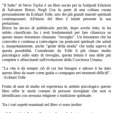
"Il Salto" di Steve Taylor è un libro uscito per la Antipodi Edizioni
di Salvatore Brizzi. Negli Usa fa parte di una collana curata
personalmente da Eckhart Tolle, uno dei più grandi maestri spirituali
contemporanei. All'inizio del libro è infatti presente la sua
prefazione.
Brizzi ha deciso di pubblicarlo perché, dopo averlo letto, lo ha
subito classificato fra i testi fondamentali per fare chiarezza su
questo strano fenomeno chiamato "risveglio". Un fenomeno che ha
coinvolto e continua a coinvolgere sia praticanti spirituali che artisti
e, inaspettatamente, anche "gente della strada" che nulla sapeva di
questa possibilità. Considerato da Tolle il più chiaro studio
psicologico sullo stato di risveglio, questa lettura è una delle più
complete e affascinanti sull'evoluzione della Coscienza Umana.
"La vita ti dà sempre ciò di cui hai bisogno e adesso ti ha dato
questo libro da usare come guida o compagno nei momenti difficili".
- Eckhart Tolle
Frutto di anni di studio ed esperienza in ambito psicologico questo
libro offre le storie comuni di persone risvegliate che non si
identificano con nessuna religione o tradizione spirituale.
Tra i vari aspetti esaminati nel libro vi sono inoltre: