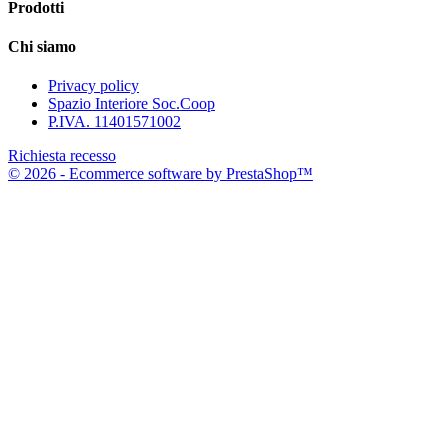
Prodotti
Chi siamo
Privacy policy
Spazio Interiore Soc.Coop
P.IVA. 11401571002
Richiesta recesso
© 2026 - Ecommerce software by PrestaShop™