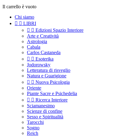
Il carrello è vuoto
Chi siamo


LIBRI


Edizioni Spazio Interiore
Arte e Creatività
Astrologia
Cabala
Carlos Castaneda


Esoterika
Jodorowsky
Letteratura di risveglio
Natura e Guarigione


Nuova Psicologia
Oriente
Piante Sacre e Psichedelia


Ricerca Interiore
Sciamanesimo
Scienze di confine
Sesso e Spiritualità
Tarocchi
Sogno
Reich