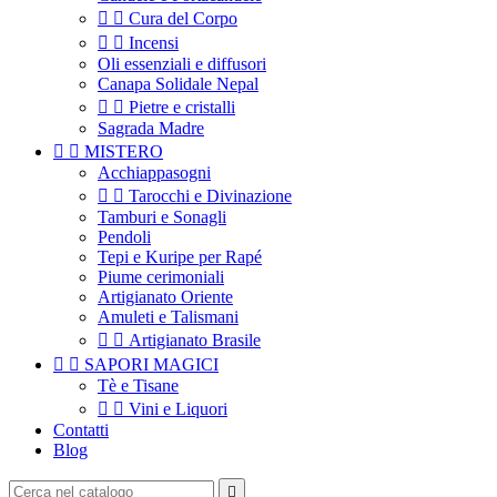


Cura del Corpo


Incensi
Oli essenziali e diffusori
Canapa Solidale Nepal


Pietre e cristalli
Sagrada Madre


MISTERO
Acchiappasogni


Tarocchi e Divinazione
Tamburi e Sonagli
Pendoli
Tepi e Kuripe per Rapé
Piume cerimoniali
Artigianato Oriente
Amuleti e Talismani


Artigianato Brasile


SAPORI MAGICI
Tè e Tisane


Vini e Liquori
Contatti
Blog
