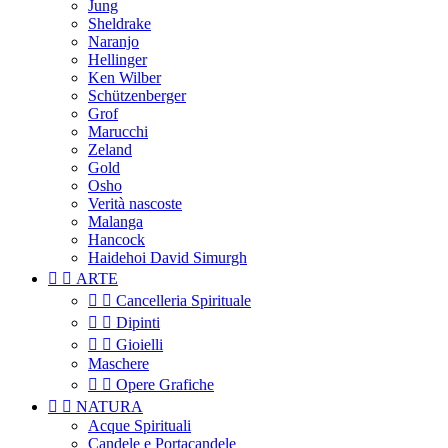
Jung
Sheldrake
Naranjo
Hellinger
Ken Wilber
Schützenberger
Grof
Marucchi
Zeland
Gold
Osho
Verità nascoste
Malanga
Hancock
Haidehoi David Simurgh


ARTE


Cancelleria Spirituale


Dipinti


Gioielli
Maschere


Opere Grafiche


NATURA
Acque Spirituali
Candele e Portacandele