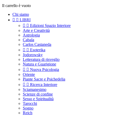
Il carrello è vuoto
Chi siamo


LIBRI


Edizioni Spazio Interiore
Arte e Creatività
Astrologia
Cabala
Carlos Castaneda


Esoterika
Jodorowsky
Letteratura di risveglio
Natura e Guarigione


Nuova Psicologia
Oriente
Piante Sacre e Psichedelia


Ricerca Interiore
Sciamanesimo
Scienze di confine
Sesso e Spiritualità
Tarocchi
Sogno
Reich