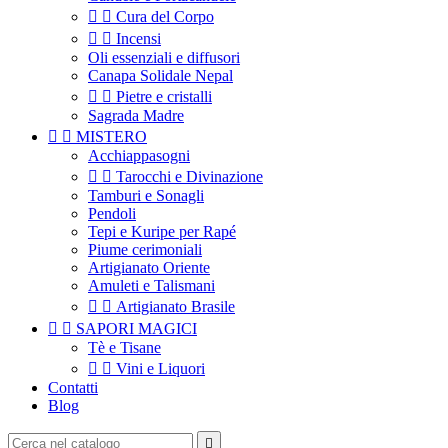


Cura del Corpo


Incensi
Oli essenziali e diffusori
Canapa Solidale Nepal


Pietre e cristalli
Sagrada Madre


MISTERO
Acchiappasogni


Tarocchi e Divinazione
Tamburi e Sonagli
Pendoli
Tepi e Kuripe per Rapé
Piume cerimoniali
Artigianato Oriente
Amuleti e Talismani


Artigianato Brasile


SAPORI MAGICI
Tè e Tisane


Vini e Liquori
Contatti
Blog
