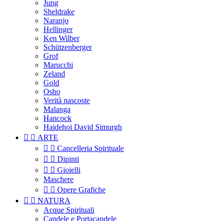
Jung
Sheldrake
Naranjo
Hellinger
Ken Wilber
Schützenberger
Grof
Marucchi
Zeland
Gold
Osho
Verità nascoste
Malanga
Hancock
Haidehoi David Simurgh


ARTE


Cancelleria Spirituale


Dipinti


Gioielli
Maschere


Opere Grafiche


NATURA
Acque Spirituali
Candele e Portacandele