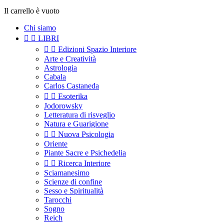
Il carrello è vuoto
Chi siamo


LIBRI


Edizioni Spazio Interiore
Arte e Creatività
Astrologia
Cabala
Carlos Castaneda


Esoterika
Jodorowsky
Letteratura di risveglio
Natura e Guarigione


Nuova Psicologia
Oriente
Piante Sacre e Psichedelia


Ricerca Interiore
Sciamanesimo
Scienze di confine
Sesso e Spiritualità
Tarocchi
Sogno
Reich