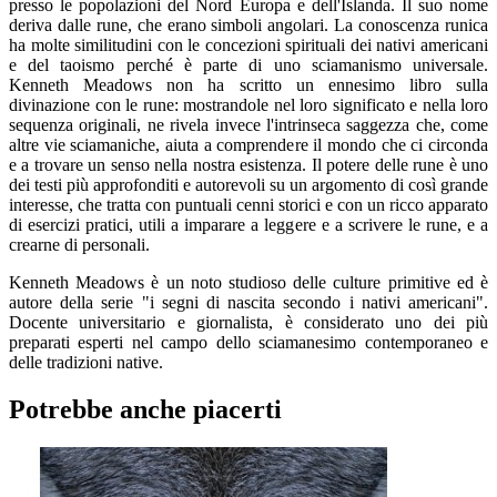
presso le popolazioni del Nord Europa e dell'Islanda. Il suo nome
deriva dalle rune, che erano simboli angolari. La conoscenza runica
ha molte similitudini con le concezioni spirituali dei nativi americani
e del taoismo perché è parte di uno sciamanismo universale.
Kenneth Meadows non ha scritto un ennesimo libro sulla
divinazione con le rune: mostrandole nel loro significato e nella loro
sequenza originali, ne rivela invece l'intrinseca saggezza che, come
altre vie sciamaniche, aiuta a comprendere il mondo che ci circonda
e a trovare un senso nella nostra esistenza. Il potere delle rune è uno
dei testi più approfonditi e autorevoli su un argomento di così grande
interesse, che tratta con puntuali cenni storici e con un ricco apparato
di esercizi pratici, utili a imparare a leggere e a scrivere le rune, e a
crearne di personali.
Kenneth Meadows è un noto studioso delle culture primitive ed è
autore della serie "i segni di nascita secondo i nativi americani".
Docente universitario e giornalista, è considerato uno dei più
preparati esperti nel campo dello sciamanesimo contemporaneo e
delle tradizioni native.
Potrebbe anche piacerti