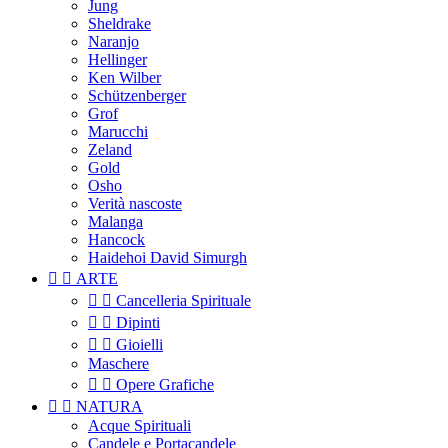
Jung
Sheldrake
Naranjo
Hellinger
Ken Wilber
Schützenberger
Grof
Marucchi
Zeland
Gold
Osho
Verità nascoste
Malanga
Hancock
Haidehoi David Simurgh


ARTE


Cancelleria Spirituale


Dipinti


Gioielli
Maschere


Opere Grafiche


NATURA
Acque Spirituali
Candele e Portacandele