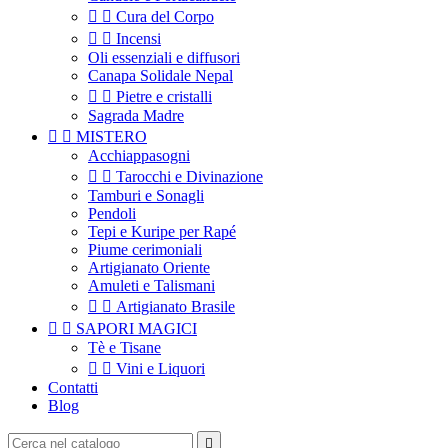


Cura del Corpo


Incensi
Oli essenziali e diffusori
Canapa Solidale Nepal


Pietre e cristalli
Sagrada Madre


MISTERO
Acchiappasogni


Tarocchi e Divinazione
Tamburi e Sonagli
Pendoli
Tepi e Kuripe per Rapé
Piume cerimoniali
Artigianato Oriente
Amuleti e Talismani


Artigianato Brasile


SAPORI MAGICI
Tè e Tisane


Vini e Liquori
Contatti
Blog
