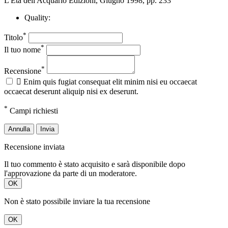
L'Età dell'Acquario Edizioni, Giugno 1998, pp. 233
Quality:
*
Titolo
*
Il tuo nome
*
Recensione

Enim quis fugiat consequat elit minim nisi eu occaecat
occaecat deserunt aliquip nisi ex deserunt.
*
Campi richiesti
Annulla
Invia
Recensione inviata
Il tuo commento è stato acquisito e sarà disponibile dopo
l'approvazione da parte di un moderatore.
OK
Non è stato possibile inviare la tua recensione
OK