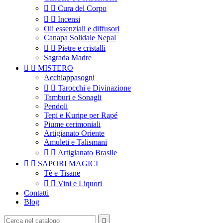


Cura del Corpo


Incensi
Oli essenziali e diffusori
Canapa Solidale Nepal


Pietre e cristalli
Sagrada Madre


MISTERO
Acchiappasogni


Tarocchi e Divinazione
Tamburi e Sonagli
Pendoli
Tepi e Kuripe per Rapé
Piume cerimoniali
Artigianato Oriente
Amuleti e Talismani


Artigianato Brasile


SAPORI MAGICI
Tè e Tisane


Vini e Liquori
Contatti
Blog
