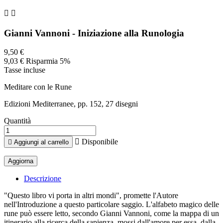


Gianni Vannoni - Iniziazione alla Runologia
9,50 €
9,03 €
Risparmia 5%
Tasse incluse
Meditare con le Rune
Edizioni Mediterranee, pp. 152, 27 disegni
Quantità

Disponibile

Aggiungi al carrello
Descrizione
"Questo libro vi porta in altri mondi", promette l'Autore
nell'Introduzione a questo particolare saggio. L'alfabeto magico delle
rune può essere letto, secondo Gianni Vannoni, come la mappa di un
itinerario alla ricerca della sapienza, mossi dall'amore per essa, dalla