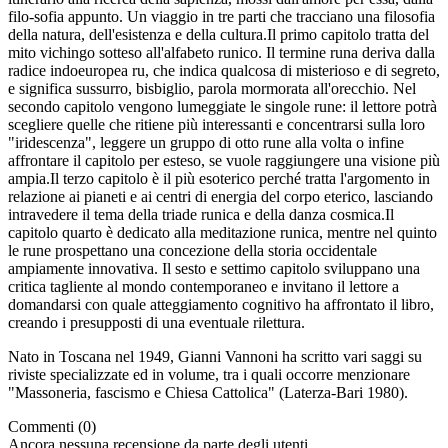
filo-sofia appunto. Un viaggio in tre parti che tracciano una filosofia
della natura, dell'esistenza e della cultura.Il primo capitolo tratta del
mito vichingo sotteso all'alfabeto runico. Il termine runa deriva dalla
radice indoeuropea ru, che indica qualcosa di misterioso e di segreto,
e significa sussurro, bisbiglio, parola mormorata all'orecchio. Nel
secondo capitolo vengono lumeggiate le singole rune: il lettore potrà
scegliere quelle che ritiene più interessanti e concentrarsi sulla loro
"iridescenza", leggere un gruppo di otto rune alla volta o infine
affrontare il capitolo per esteso, se vuole raggiungere una visione più
ampia.Il terzo capitolo è il più esoterico perché tratta l'argomento in
relazione ai pianeti e ai centri di energia del corpo eterico, lasciando
intravedere il tema della triade runica e della danza cosmica.Il
capitolo quarto è dedicato alla meditazione runica, mentre nel quinto
le rune prospettano una concezione della storia occidentale
ampiamente innovativa. Il sesto e settimo capitolo sviluppano una
critica tagliente al mondo contemporaneo e invitano il lettore a
domandarsi con quale atteggiamento cognitivo ha affrontato il libro,
creando i presupposti di una eventuale rilettura.
Nato in Toscana nel 1949, Gianni Vannoni ha scritto vari saggi su
riviste specializzate ed in volume, tra i quali occorre menzionare
"Massoneria, fascismo e Chiesa Cattolica" (Laterza-Bari 1980).
Commenti (0)
Ancora nessuna recensione da parte degli utenti.