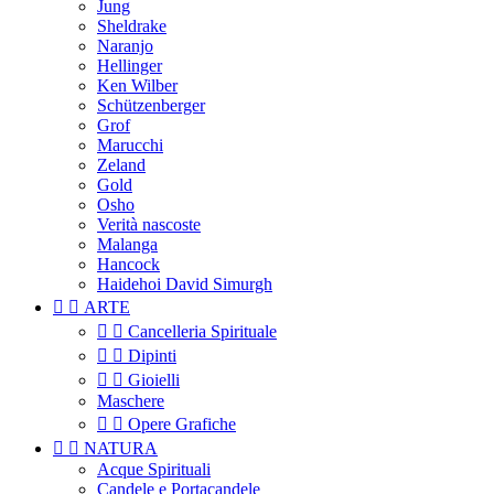
Jung
Sheldrake
Naranjo
Hellinger
Ken Wilber
Schützenberger
Grof
Marucchi
Zeland
Gold
Osho
Verità nascoste
Malanga
Hancock
Haidehoi David Simurgh


ARTE


Cancelleria Spirituale


Dipinti


Gioielli
Maschere


Opere Grafiche


NATURA
Acque Spirituali
Candele e Portacandele