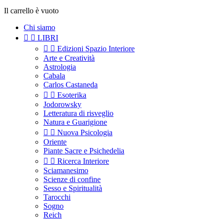
Il carrello è vuoto
Chi siamo


LIBRI


Edizioni Spazio Interiore
Arte e Creatività
Astrologia
Cabala
Carlos Castaneda


Esoterika
Jodorowsky
Letteratura di risveglio
Natura e Guarigione


Nuova Psicologia
Oriente
Piante Sacre e Psichedelia


Ricerca Interiore
Sciamanesimo
Scienze di confine
Sesso e Spiritualità
Tarocchi
Sogno
Reich