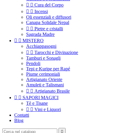


Cura del Corpo


Incensi
Oli essenziali e diffusori
Canapa Solidale Nepal


Pietre e cristalli
Sagrada Madre


MISTERO
Acchiappasogni


Tarocchi e Divinazione
Tamburi e Sonagli
Pendoli
Tepi e Kuripe per Rapé
Piume cerimoniali
Artigianato Oriente
Amuleti e Talismani


Artigianato Brasile


SAPORI MAGICI
Tè e Tisane


Vini e Liquori
Contatti
Blog
