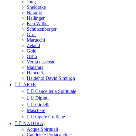
Jung
Sheldrake
Naranjo
Hellinger
Ken Wilber
Schützenberger
Grof
Marucchi
Zeland
Gold
Osho
Verità nascoste
Malanga
Hancock
Haidehoi David Simurgh


ARTE


Cancelleria Spirituale


Dipinti


Gioielli
Maschere


Opere Grafiche


NATURA
Acque Spirituali
Candele e Portacandele