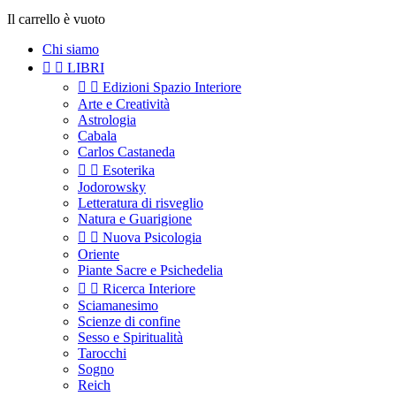
Il carrello è vuoto
Chi siamo


LIBRI


Edizioni Spazio Interiore
Arte e Creatività
Astrologia
Cabala
Carlos Castaneda


Esoterika
Jodorowsky
Letteratura di risveglio
Natura e Guarigione


Nuova Psicologia
Oriente
Piante Sacre e Psichedelia


Ricerca Interiore
Sciamanesimo
Scienze di confine
Sesso e Spiritualità
Tarocchi
Sogno
Reich