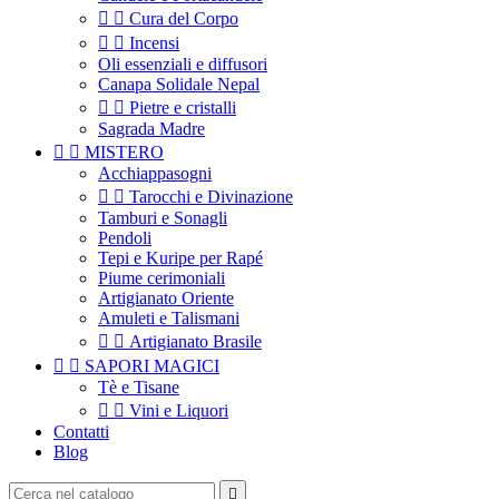


Cura del Corpo


Incensi
Oli essenziali e diffusori
Canapa Solidale Nepal


Pietre e cristalli
Sagrada Madre


MISTERO
Acchiappasogni


Tarocchi e Divinazione
Tamburi e Sonagli
Pendoli
Tepi e Kuripe per Rapé
Piume cerimoniali
Artigianato Oriente
Amuleti e Talismani


Artigianato Brasile


SAPORI MAGICI
Tè e Tisane


Vini e Liquori
Contatti
Blog
