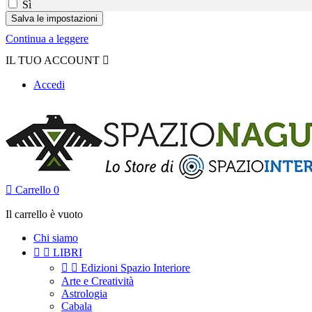
Sì
Continua a leggere
IL TUO ACCOUNT

Accedi

Carrello
0
Il carrello è vuoto
Chi siamo


LIBRI


Edizioni Spazio Interiore
Arte e Creatività
Astrologia
Cabala