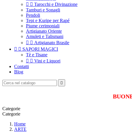


Tarocchi e Divinazione
Tamburi e Sonagli
Pendoli
Tepi e Kuripe per Rapé
Piume cerimoniali
Artigianato Oriente
Amuleti e Talismani


Artigianato Brasile


SAPORI MAGICI
Tè e Tisane


Vini e Liquori
Contatti
Blog

BUONE 
Categorie
Categorie
Home
ARTE