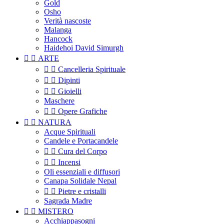
Gold
Osho
Verità nascoste
Malanga
Hancock
Haidehoi David Simurgh


ARTE


Cancelleria Spirituale


Dipinti


Gioielli
Maschere


Opere Grafiche


NATURA
Acque Spirituali
Candele e Portacandele


Cura del Corpo


Incensi
Oli essenziali e diffusori
Canapa Solidale Nepal


Pietre e cristalli
Sagrada Madre


MISTERO
Acchiappasogni