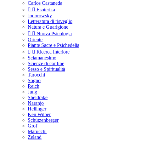
Carlos Castaneda


Esoterika
Jodorowsky
Letteratura di risveglio
Natura e Guarigione


Nuova Psicologia
Oriente
Piante Sacre e Psichedelia


Ricerca Interiore
Sciamanesimo
Scienze di confine
Sesso e Spiritualità
Tarocchi
Sogno
Reich
Jung
Sheldrake
Naranjo
Hellinger
Ken Wilber
Schützenberger
Grof
Marucchi
Zeland