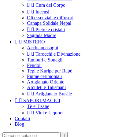


Cura del Corpo


Incensi
Oli essenziali e diffusori
Canapa Solidale Nepal


Pietre e cristalli
Sagrada Madre


MISTERO
Acchiappasogni


Tarocchi e Divinazione
Tamburi e Sonagli
Pendoli
Tepi e Kuripe per Rapé
Piume cerimoniali
Artigianato Oriente
Amuleti e Talismani


Artigianato Brasile


SAPORI MAGICI
Tè e Tisane


Vini e Liquori
Contatti
Blog
