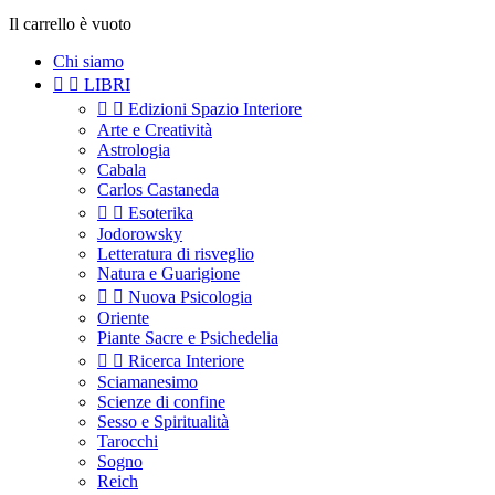
Il carrello è vuoto
Chi siamo


LIBRI


Edizioni Spazio Interiore
Arte e Creatività
Astrologia
Cabala
Carlos Castaneda


Esoterika
Jodorowsky
Letteratura di risveglio
Natura e Guarigione


Nuova Psicologia
Oriente
Piante Sacre e Psichedelia


Ricerca Interiore
Sciamanesimo
Scienze di confine
Sesso e Spiritualità
Tarocchi
Sogno
Reich