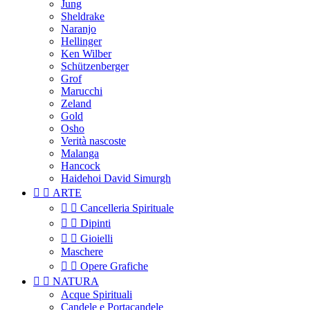
Jung
Sheldrake
Naranjo
Hellinger
Ken Wilber
Schützenberger
Grof
Marucchi
Zeland
Gold
Osho
Verità nascoste
Malanga
Hancock
Haidehoi David Simurgh


ARTE


Cancelleria Spirituale


Dipinti


Gioielli
Maschere


Opere Grafiche


NATURA
Acque Spirituali
Candele e Portacandele