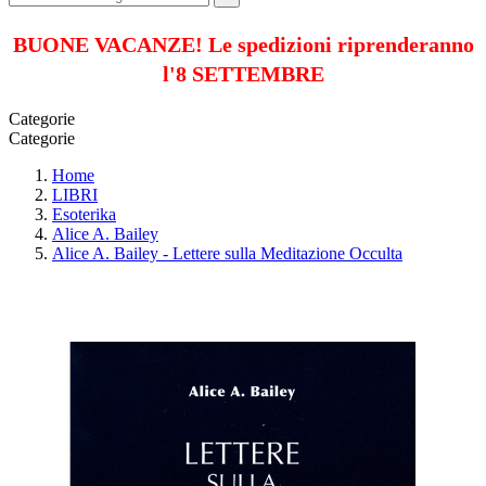
BUONE VACANZE! Le spedizioni riprenderanno
l'8 SETTEMBRE
Categorie
Categorie
Home
LIBRI
Esoterika
Alice A. Bailey
Alice A. Bailey - Lettere sulla Meditazione Occulta