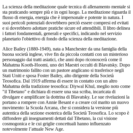
La scienza della meditazione quale tecnica di allenamento mentale si
sta praticando sempre più e in ogni luogo. La meditazione riguarda il
flusso di energia, energia che è impersonale e potente in natura. I
suoi pericoli potenziali dovrebbero perciò essere compresi ed evitati
e si dovrebbero adottare pratiche sicure ed attendibili. Il libro delinea
i fattori fondamentali, generali e specifici, indicando nel servizio
planetario l'obiettivo di fondo della scienza della meditazione.
Alice Bailey (1880-1949), nata a Manchester da una famiglia della
buona società inglese, vive fin da piccola contatti con un misterioso
personaggio dai tratti asiatici, che anni dopo riconoscerà come il
Mahatma Kooth-Hoomi, uno dei Maestri occulti di Blavatsky. Dopo
un matrimonio fallito con un pastore anglicano si trasferisce negli
Stati Uniti e sposa Foster Bailey, alto dirigente della Società
Teosofica. Dal 1919 afferma di essere in contatto con un altro
Mahatma della tradizione teosofica: Diywal Khul, meglio noto come
"il Tibetano" e dichiara di essere una sua scriba, incaricata di
divulgare e amplificare la dottrina di Blavatsky. Le sue rivelazioni la
portano a rompere con Annie Besant e a creare col marito un nuovo
movimento: la Scuola Arcana, che si considera la versione più
autentica della sezione esoterica della Società Teosofica. Lo scopo è
diffondere gli insegnamenti dettati dal Tibetano, la cui visione
cosmogonica e le cui griglie concettuali hanno influenzato
notevolmente l’attuale New Age.