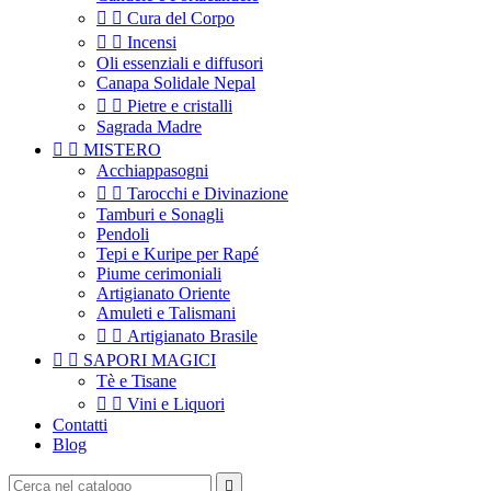


Cura del Corpo


Incensi
Oli essenziali e diffusori
Canapa Solidale Nepal


Pietre e cristalli
Sagrada Madre


MISTERO
Acchiappasogni


Tarocchi e Divinazione
Tamburi e Sonagli
Pendoli
Tepi e Kuripe per Rapé
Piume cerimoniali
Artigianato Oriente
Amuleti e Talismani


Artigianato Brasile


SAPORI MAGICI
Tè e Tisane


Vini e Liquori
Contatti
Blog
