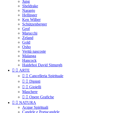
Jung
Sheldrake
Naranjo
Hellinger
Ken Wilber
Schützenberger
Grof
Marucchi
Zeland
Gold
Osho
Verità nascoste
Malanga
Hancock
Haidehoi David Simurgh


ARTE


Cancelleria Spirituale


Dipinti


Gioielli
Maschere


Opere Grafiche


NATURA
Acque Spirituali
Candele e Portacandele