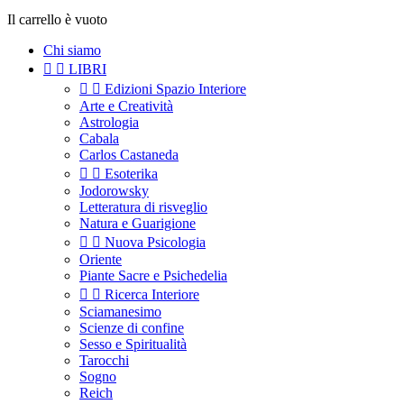
Il carrello è vuoto
Chi siamo


LIBRI


Edizioni Spazio Interiore
Arte e Creatività
Astrologia
Cabala
Carlos Castaneda


Esoterika
Jodorowsky
Letteratura di risveglio
Natura e Guarigione


Nuova Psicologia
Oriente
Piante Sacre e Psichedelia


Ricerca Interiore
Sciamanesimo
Scienze di confine
Sesso e Spiritualità
Tarocchi
Sogno
Reich