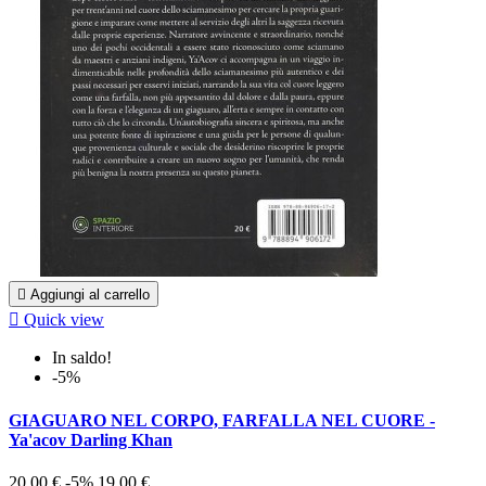

Aggiungi al carrello

Quick view
In saldo!
-5%
GIAGUARO NEL CORPO, FARFALLA NEL CUORE -
Ya'acov Darling Khan
20,00 €
-5%
19,00 €