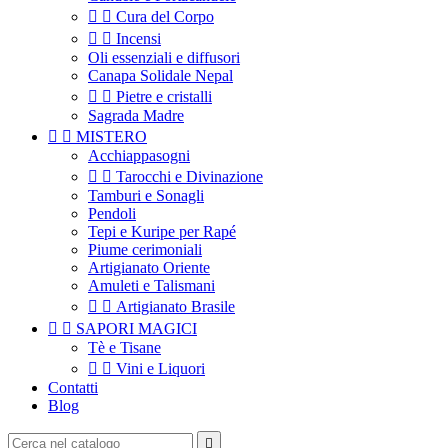


Cura del Corpo


Incensi
Oli essenziali e diffusori
Canapa Solidale Nepal


Pietre e cristalli
Sagrada Madre


MISTERO
Acchiappasogni


Tarocchi e Divinazione
Tamburi e Sonagli
Pendoli
Tepi e Kuripe per Rapé
Piume cerimoniali
Artigianato Oriente
Amuleti e Talismani


Artigianato Brasile


SAPORI MAGICI
Tè e Tisane


Vini e Liquori
Contatti
Blog
