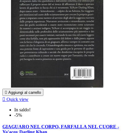

Aggiungi al carrello

Quick view
In saldo!
-5%
GIAGUARO NEL CORPO, FARFALLA NEL CUORE -
Ya'acov Darling Khan