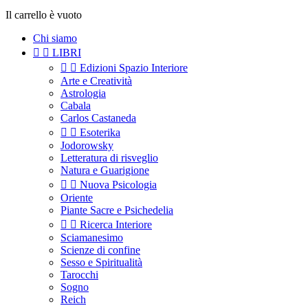
Il carrello è vuoto
Chi siamo


LIBRI


Edizioni Spazio Interiore
Arte e Creatività
Astrologia
Cabala
Carlos Castaneda


Esoterika
Jodorowsky
Letteratura di risveglio
Natura e Guarigione


Nuova Psicologia
Oriente
Piante Sacre e Psichedelia


Ricerca Interiore
Sciamanesimo
Scienze di confine
Sesso e Spiritualità
Tarocchi
Sogno
Reich